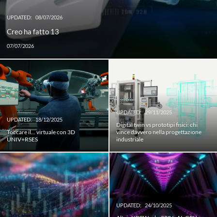
UPDATED:
08/07/2026
Creo ha fatto 13
07/07/2026
UPDATED:
29/11/2025
UPDATED:
18/12/2025
Digital twin vs prototipi fisici: chi
Toccare il… virtuale con 3D
vince davvero nella progettazione
UNIV+RSES
industriale
UPDATED:
24/10/2025