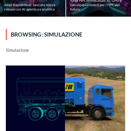
Altair HPCWorks 2026: AI, GPU e
Altair RapidMiner: lanciata nuova
calcolo quantistico per l’HPC del
release con AI agentica e analitica
futuro
BROWSING:
SIMULAZIONE
Simulazione