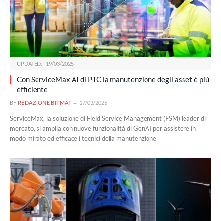
UPDATED:
19/03/2025
Con ServiceMax AI di PTC la manutenzione degli asset è più
efficiente
BY
REDAZIONE BITMAT
17/03/2025
ServiceMax, la soluzione di Field Service Management (FSM) leader di
mercato, si amplia con nuove funzionalità di GenAI per assistere in
modo mirato ed efficace i tecnici della manutenzione