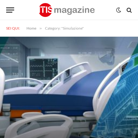
SEI QUI:
Home
»
Category: "Simulazione"