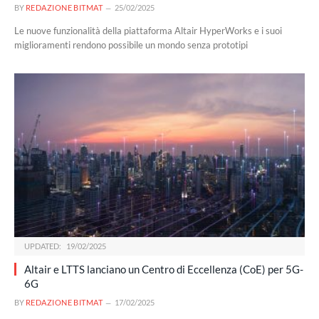
BY
REDAZIONE BITMAT
25/02/2025
Le nuove funzionalità della piattaforma Altair HyperWorks e i suoi
miglioramenti rendono possibile un mondo senza prototipi
UPDATED:
19/02/2025
Altair e LTTS lanciano un Centro di Eccellenza (CoE) per 5G-
6G
BY
REDAZIONE BITMAT
17/02/2025