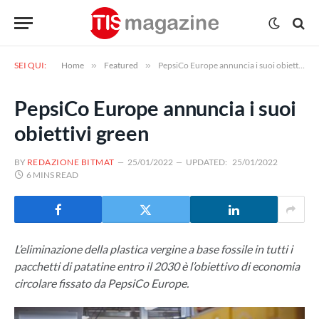
SEI QUI:
Home
»
Featured
»
PepsiCo Europe annuncia i suoi obiettivi green
PepsiCo Europe annuncia i suoi
obiettivi green
BY
REDAZIONE BITMAT
25/01/2022
UPDATED:
25/01/2022
6 MINS READ
L’eliminazione della plastica vergine a base fossile in tutti i
pacchetti di patatine entro il 2030 è l’obiettivo di economia
circolare fissato da PepsiCo Europe.