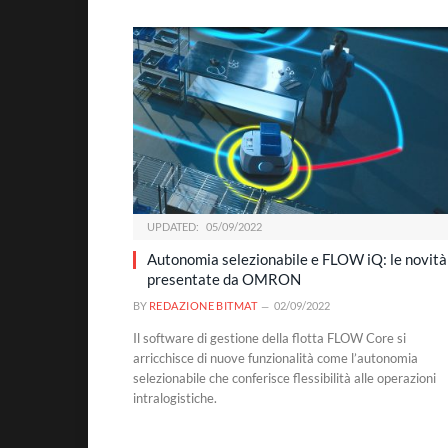
UPDATED:
05/09/2022
Autonomia selezionabile e FLOW iQ: le novità
presentate da OMRON
BY
REDAZIONE BITMAT
02/09/2022
Il software di gestione della flotta FLOW Core si
arricchisce di nuove funzionalità come l’autonomia
selezionabile che conferisce flessibilità alle operazioni
intralogistiche.