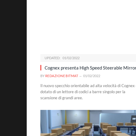
UPDATED:
01/02/2022
Cognex presenta High Speed Steerable Mirro
BY
REDAZIONE BITMAT
01/02/2022
Il nuovo specchio orientabile ad alta velocità di Cognex
dotato di un lettore di codici a barre singolo per la
scansione di grandi aree.