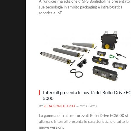
All’undicesima edizione di SPS Bonfiglioli ha presentato 
sue tecnologie in ambito packaging e intralogistica,
robotica e IoT
Interroll presenta le novità del RollerDrive E
5000
BY
REDAZIONE BITMAT
22/03/2023
La gamma dei rulli motorizzati RollerDrive EC5000 si
allarga e Interroll presenta le caratteristiche e tutte le
nuove versioni.