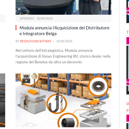
UPDATED:
10/06/2024
Modula annuncia l’Acquisizione del Distributore
T
e Integratore Belga
BY
REDAZIONE BITMAT
10/06/2024
Nel settore dell’intralogistica, Modula annuncia
l’acquisizione di Vanas Engineering BV, storico dealer nella
regione del Benelux da oltre un decennio
I
p