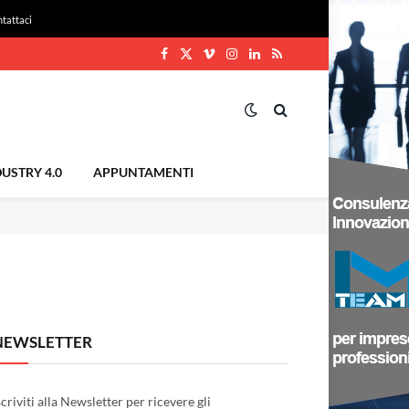
tattaci
Facebook
X
Vimeo
Instagram
LinkedIn
RSS
(Twitter)
USTRY 4.0
APPUNTAMENTI
NEWSLETTER
scriviti alla Newsletter per ricevere gli