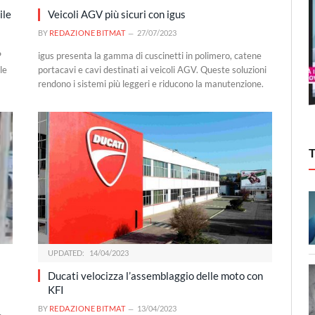
ile
Veicoli AGV più sicuri con igus
BY
REDAZIONE BITMAT
27/07/2023
P
igus presenta la gamma di cuscinetti in polimero, catene
le
portacavi e cavi destinati ai veicoli AGV. Queste soluzioni
rendono i sistemi più leggeri e riducono la manutenzione.
UPDATED:
14/04/2023
Ducati velocizza l’assemblaggio delle moto con
KFI
BY
REDAZIONE BITMAT
13/04/2023