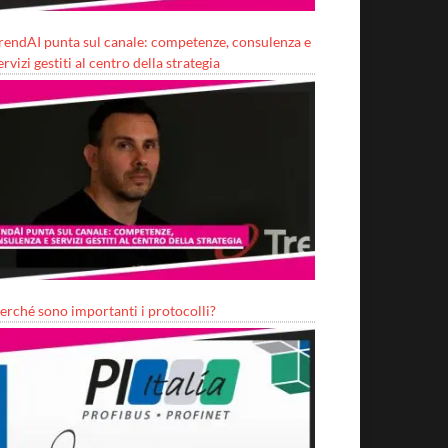
rendAI punta sul canale: competenze, consulenza e
ervizi gestiti al centro della strategia
erché sono importanti i protocolli?