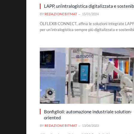
LAPP, un’intralogistica digitalizzata e sostenib
BY
REDAZIONE BITMAT
15/01/2024
ÖLFLEX® CONNECT, affina le soluzioni integrate LAP
per un’intralogistica sempre più digitalizzata e sostenibi
Bonfiglioli: automazione industriale solution-
oriented
BY
REDAZIONE BITMAT
13/06/2023