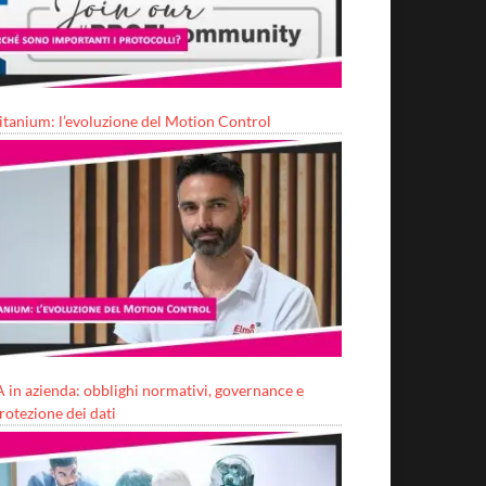
itanium: l’evoluzione del Motion Control
A in azienda: obblighi normativi, governance e
rotezione dei dati