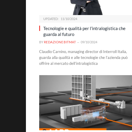
UPDATED:
11/10/2024
Tecnologie e qualità per l’intralogistica che
guarda al futuro
BY
REDAZIONE BITMAT
09/10/2024
Claudio Carnino, managing director di Interroll Italia,
guarda alla qualità e alle tecnologie che l’azienda può
offrire al mercato dell’intralogistica