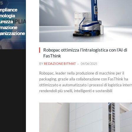
Robopac ottimizza l’intralogistica con l’AI di
FasThink
BY
REDAZIONE BITMAT
04/06/2025
Robopac, leader nella produzione di macchine per il
packaging, grazie alla collaborazione con FasThink ha
ottimizzato e automatizzato i processi di logistica inter
rendendoli più snelli, intelligenti e sostenibili