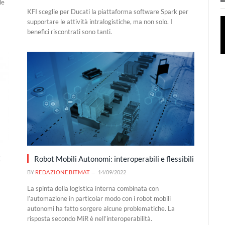
le
KFI sceglie per Ducati la piattaforma software Spark per
supportare le attività intralogistiche, ma non solo. I
benefici riscontrati sono tanti.
C
Robot Mobili Autonomi: interoperabili e flessibili
BY
REDAZIONE BITMAT
14/09/2022
La spinta della logistica interna combinata con
l’automazione in particolar modo con i robot mobili
autonomi ha fatto sorgere alcune problematiche. La
risposta secondo MiR è nell’interoperabilità.