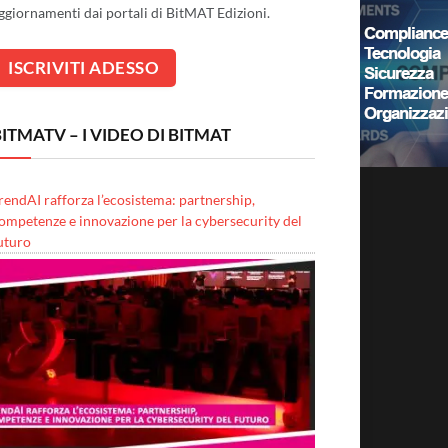
ggiornamenti dai portali di BitMAT Edizioni.
ITMATV – I VIDEO DI BITMAT
rendAI rafforza l’ecosistema: partnership,
ompetenze e innovazione per la cybersecurity del
uturo