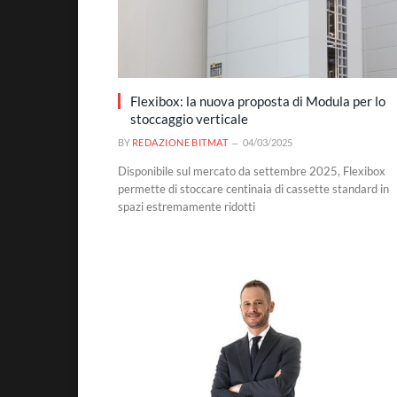
Flexibox: la nuova proposta di Modula per lo
stoccaggio verticale
BY
REDAZIONE BITMAT
04/03/2025
Disponibile sul mercato da settembre 2025, Flexibox
permette di stoccare centinaia di cassette standard in
spazi estremamente ridotti