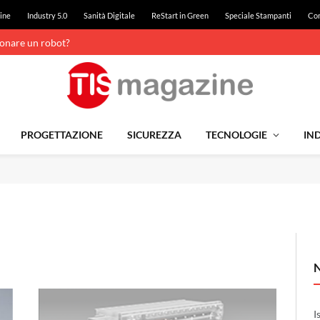
ine
Industry 5.0
Sanità Digitale
ReStart in Green
Speciale Stampanti
Con
ionare un robot?
PROGETTAZIONE
SICUREZZA
TECNOLOGIE
IND
I