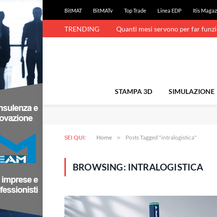
BitMAT
BitMATv
Top Trade
Linea EDP
Itis Magaz
TRENDING
Quanti mesi servono per far funz
STAMPA 3D
SIMULAZIONE
SEI QUI:
Home
»
Posts Tagged "intralogistica"
BROWSING:
INTRALOGISTICA