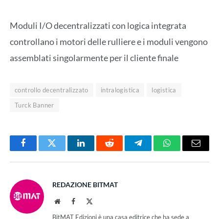
Moduli I/O decentralizzati con logica integrata
controllano i motori delle rulliere e i moduli vengono
assemblati singolarmente per il cliente finale
controllo decentralizzato
intralogistica
logistica
Turck Banner
Facebook
Twitter
LinkedIn
Reddit
Telegram
WhatsApp
Email
REDAZIONE BITMAT
Website
Facebook
X
(Twitter)
BitMAT Edizioni è una casa editrice che ha sede a