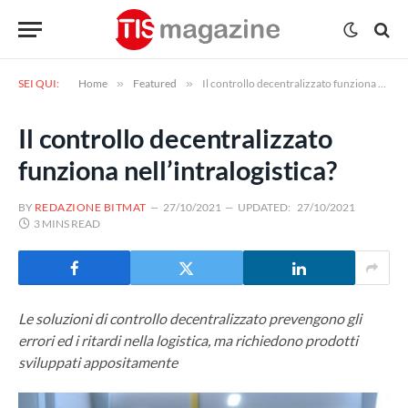
SEI QUI:
Home
»
Featured
»
Il controllo decentralizzato funziona nell’intralogistica?
Il controllo decentralizzato
funziona nell’intralogistica?
BY
REDAZIONE BITMAT
27/10/2021
UPDATED:
27/10/2021
3 MINS READ
Le soluzioni di controllo decentralizzato prevengono gli
errori ed i ritardi nella logistica, ma richiedono prodotti
sviluppati appositamente