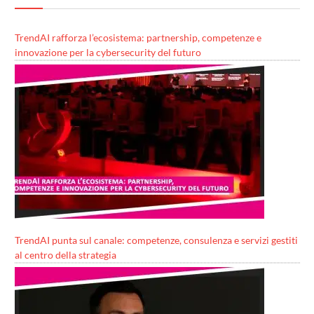
TrendAI rafforza l’ecosistema: partnership, competenze e
innovazione per la cybersecurity del futuro
TrendAI punta sul canale: competenze, consulenza e servizi gestiti
al centro della strategia