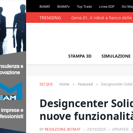
BitMAT
BitMATv
Top Trade
Linea EDP
Itis Ma
TRENDING
EcoVadis apre a tutte le organi
STAMPA 3D
SIMULAZIONE
SEI QUI:
Home
Featured
Designcenter Solid 
»
»
Designcenter Soli
nuove funzionalità
BY
REDAZIONE BITMAT
23/10/2025
UPDATED: