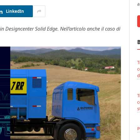
a
LinkedIn
n Designcenter Solid Edge. Nell’articolo anche il caso di
T
c
d
T
c
s
P