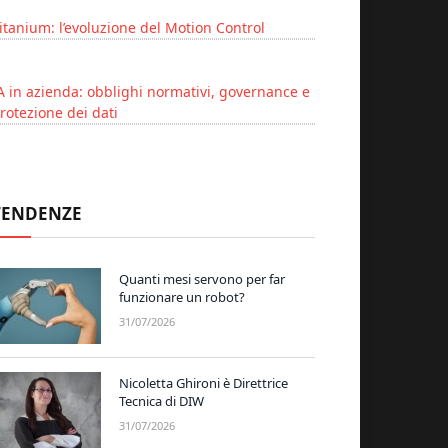
itanium: l’evoluzione del Motion Control
A in azienda: obblighi normativi, governance e
rotezione dei dati
TENDENZE
Quanti mesi servono per far
funzionare un robot?
31/07/2026
Nicoletta Ghironi è Direttrice
Tecnica di DIW
31/07/2026