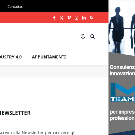
i
Contattaci
Facebook
X
Vimeo
Instagram
LinkedIn
RSS
(Twitter)
DUSTRY 4.0
APPUNTAMENTI
NEWSLETTER
scriviti alla Newsletter per ricevere gli