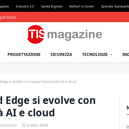
gazine
Industry 5.0
Sanità Digitale
ReStart in Green
Speciale Stampant
zzazioni
PROGETTAZIONE
SICUREZZA
TECNOLOGIE
IN
Edge si evolve con nuove funzionalità AI e cloud
d Edge si evolve con
 AI e cloud
24/10/2025
4 MINS READ
I