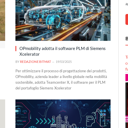
a
B
OPmobility adotta il software PLM di Siemens
Xcelerator
T
BY
REDAZIONE BITMAT
19/03/2025
c
f
Per ottimizzare il processo di progettazione dei prodotti,
OPmobility, azienda leader a livello globale nella mobilità
sostenibile, adotta Teamcenter X, il software per il PLM
del portafoglio Siemens Xcelerator