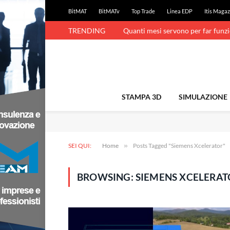
BitMAT
BitMATv
Top Trade
Linea EDP
Itis Magaz
TRENDING
Quanti mesi servono per far funz
STAMPA 3D
SIMULAZIONE
SEI QUI:
Home
»
Posts Tagged "Siemens Xcelerator"
BROWSING:
SIEMENS XCELERAT