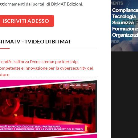
ggiornamenti dai portali di BitMAT Edizioni.
ITMATV – I VIDEO DI BITMAT
rendAI rafforza l’ecosistema: partnership,
ompetenze e innovazione per la cybersecurity del
uturo