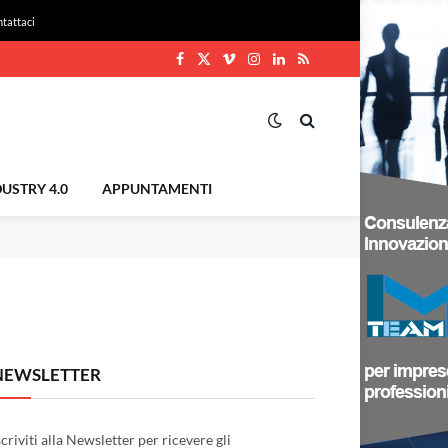
tattaci
Facebook
X
Vimeo
Instagram
LinkedIn
RSS
(Twitter)
USTRY 4.0
APPUNTAMENTI
NEWSLETTER
scriviti alla Newsletter per ricevere gli