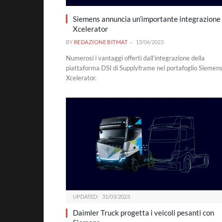
Siemens annuncia un’importante integrazione 
Xcelerator
BY
REDAZIONE BITMAT
13/06/2023
Numerosi i vantaggi offerti dall’integrazione della
piattaforma DSI di Supplyframe nel portafoglio Siemen
Xcelerator.
UPDATED:
31/03/2023
Daimler Truck progetta i veicoli pesanti con