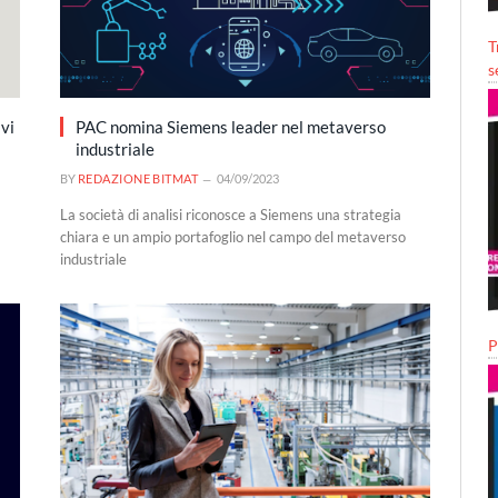
T
s
ivi
PAC nomina Siemens leader nel metaverso
industriale
BY
REDAZIONE BITMAT
04/09/2023
La società di analisi riconosce a Siemens una strategia
chiara e un ampio portafoglio nel campo del metaverso
industriale
P