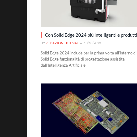
Con Solid Edge 2024 più intelligenti e produtt
BY
REDAZIONE BITMAT
13/10/2023
Solid Edge 2024 include per la prima volta all’interno di
Solid Edge funzionalità di progettazione assistita
dall’Intelligenza Artificiale