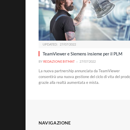
UPDATED:
27/07/2022
TeamViewer e Siemens insieme per il PLM
BY
REDAZIONE BITMAT
27/07/2022
La nuova partnership annunciata da TeamViewer
consentirà una nuova gestione del ciclo di vita del prod
grazie alla realtà aumentata e mista.
NAVIGAZIONE