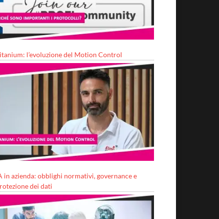
itanium: l’evoluzione del Motion Control
A in azienda: obblighi normativi, governance e
rotezione dei dati