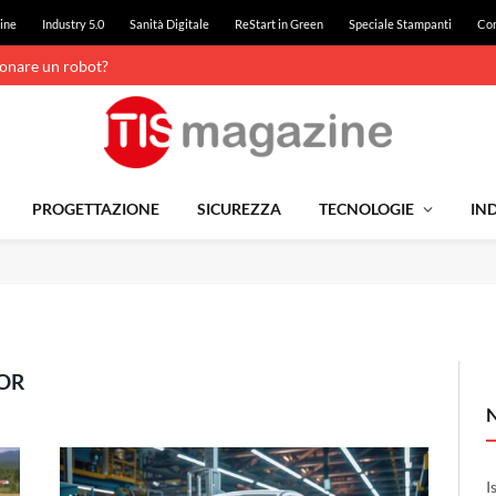
ine
Industry 5.0
Sanità Digitale
ReStart in Green
Speciale Stampanti
Con
ionare un robot?
PROGETTAZIONE
SICUREZZA
TECNOLOGIE
IND
OR
I