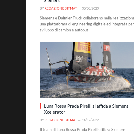
Siemens
BY
REDAZIONE BITMAT
30/03/2023
Siemens e Daimler Truck collaborano nella realizzazione
una piattaforma di engineering digitale ed integrata per
sviluppo di camion e autobus
Luna Rossa Prada Pirelli si affida a Siemens
Xcelerator
BY
REDAZIONE BITMAT
14/12/2022
Il team di Luna Rossa Prada Pirelli utilizza Siemens