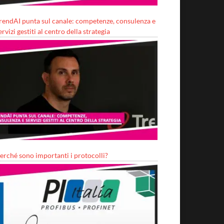
rendAI punta sul canale: competenze, consulenza e
ervizi gestiti al centro della strategia
erché sono importanti i protocolli?