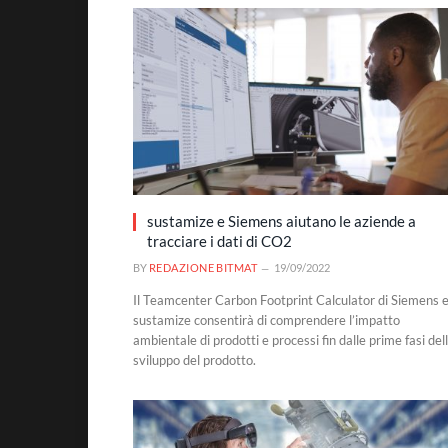
sustamize e Siemens aiutano le aziende a
tracciare i dati di CO2
BY
REDAZIONE BITMAT
19/09/2022
Il Teamcenter Carbon Footprint Calculator di Siemens 
sustamize consentirà di comprendere l’impatto
ambientale di prodotti e processi fin dalle prime fasi del
sviluppo del prodotto.