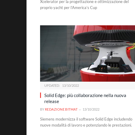
Xcelerator per la progettazione e ottimizzazione del
proprio yacht per l’America’s Cup
UPDATED:
13/10/2022
Solid Edge: più collaborazione nella nuova
release
BY
REDAZIONE BITMAT
13/10/2022
Siemens modernizza il software Solid Edge includendo
nuove modalità di lavoro e potenziando le prestazioni.