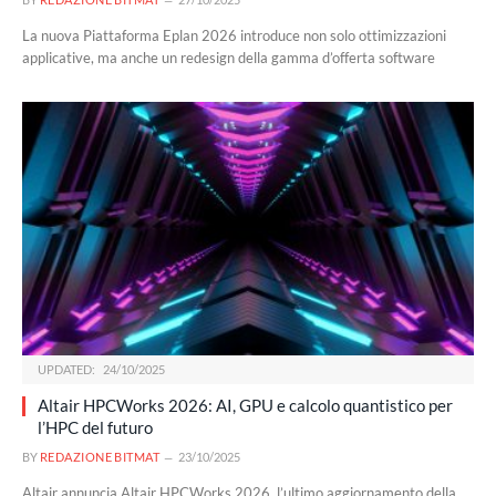
La nuova Piattaforma Eplan 2026 introduce non solo ottimizzazioni
applicative, ma anche un redesign della gamma d’offerta software
UPDATED:
24/10/2025
Altair HPCWorks 2026: AI, GPU e calcolo quantistico per
l’HPC del futuro
BY
REDAZIONE BITMAT
23/10/2025
Altair annuncia Altair HPCWorks 2026, l’ultimo aggiornamento della