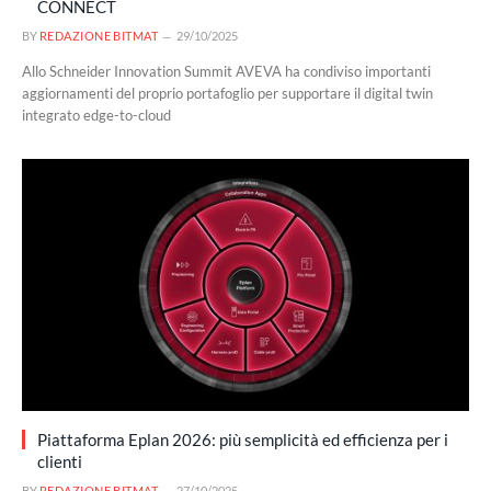
CONNECT
BY
REDAZIONE BITMAT
29/10/2025
Allo Schneider Innovation Summit AVEVA ha condiviso importanti
aggiornamenti del proprio portafoglio per supportare il digital twin
integrato edge-to-cloud
Piattaforma Eplan 2026: più semplicità ed efficienza per i
clienti
BY
REDAZIONE BITMAT
27/10/2025