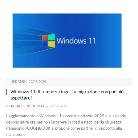
UPDATED:
29/07/2025
Windows 11: il tempo stringe. La migrazione non può più
aspettare!
BY
REDAZIONE BITMAT
29/07/2025
L’aggiornamento a Windows 11 avverrà a ottobre 2025 e le aziende
devono agire ora per non incorrere in costi e rischi per la sicurezza.
Panasonic TOUGHBOOK si propone come partner di supporto alla
transizione