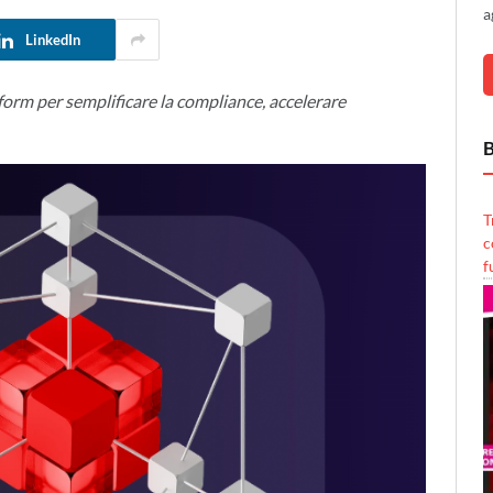
a
LinkedIn
rm per semplificare la compliance, accelerare
B
T
c
f