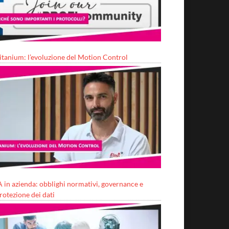
itanium: l’evoluzione del Motion Control
A in azienda: obblighi normativi, governance e
rotezione dei dati