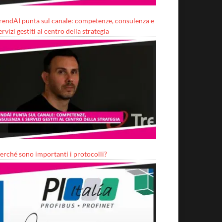
rendAI punta sul canale: competenze, consulenza e
ervizi gestiti al centro della strategia
erché sono importanti i protocolli?