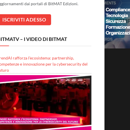
ggiornamenti dai portali di BitMAT Edizioni.
ITMATV – I VIDEO DI BITMAT
rendAI rafforza l’ecosistema: partnership,
ompetenze e innovazione per la cybersecurity del
uturo