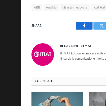
ABB
Ansible
disaster recovery
Red Hat
SHARE.
Facebook
Tw
REDAZIONE BITMAT
BitMAT Edizioni è una casa editri
riguarda la comunicazione rivolta 
CORRELATI