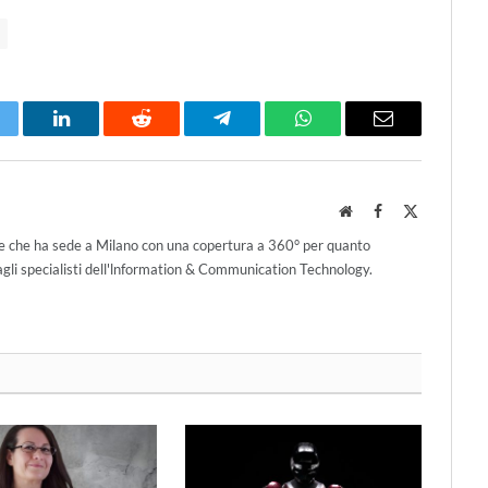
itter
LinkedIn
Reddit
Telegram
WhatsApp
Email
Website
Facebook
X
(Twitter)
ce che ha sede a Milano con una copertura a 360° per quanto
agli specialisti dell'lnformation & Communication Technology.