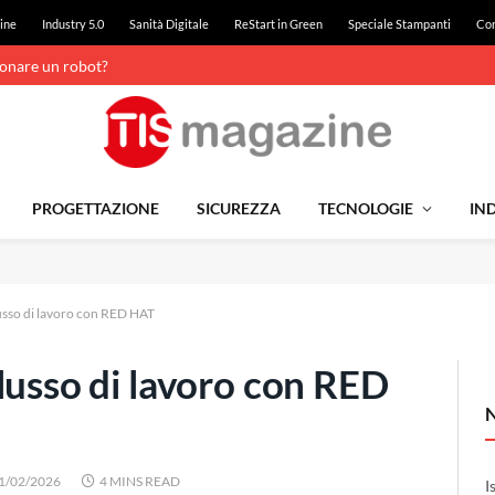
ine
Industry 5.0
Sanità Digitale
ReStart in Green
Speciale Stampanti
Con
ionare un robot?
PROGETTAZIONE
SICUREZZA
TECNOLOGIE
IND
lusso di lavoro con RED HAT
lusso di lavoro con RED
1/02/2026
4 MINS READ
I