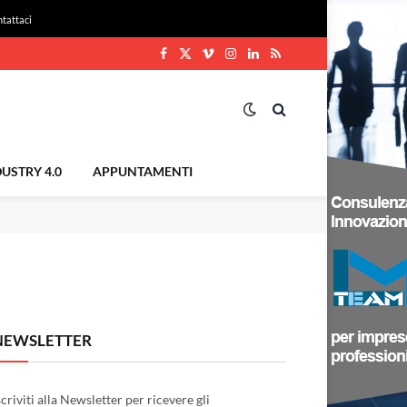
tattaci
Facebook
X
Vimeo
Instagram
LinkedIn
RSS
(Twitter)
USTRY 4.0
APPUNTAMENTI
NEWSLETTER
scriviti alla Newsletter per ricevere gli