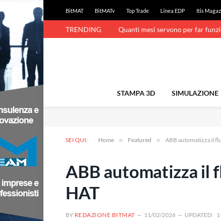
BitMAT
BitMATv
Top Trade
Linea EDP
Itis Magaz
TRENDING
Quanti mesi servono per far funz
STAMPA 3D
SIMULAZIONE
SEI QUI:
Home
»
Featured
»
ABB automatizza il f
ABB automatizza il f
HAT
BY
REDAZIONE BITMAT
11/02/2026
UPDATED:
1