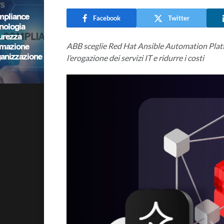
Facebook
Twitter
ABB sceglie Red Hat Ansible Automation Platfo
l’erogazione dei servizi IT e ridurre i costi