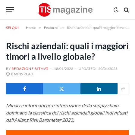
SEI QUI:
Home
»
Featured
»
Rischi aziendali: quali i maggiori timori a livello globale?
Rischi aziendali: quali i maggiori
timori a livello globale?
BY
REDAZIONE BITMAT
18/01/2023
UPDATED:
20/01/2023
8 MINS READ
Minacce informatiche e interruzione della supply chain
dominano la classifica dei rischi aziendali globali individuati
dall’Allianz Risk Barometer 2023.