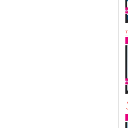
T
I
p