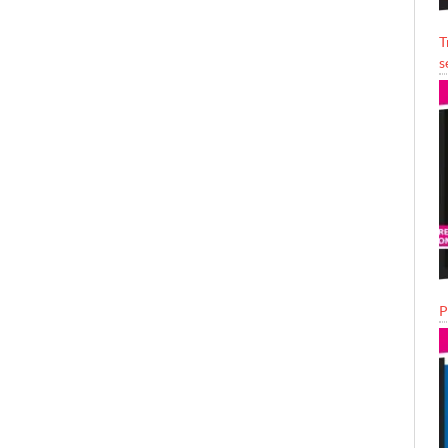
T
s
P