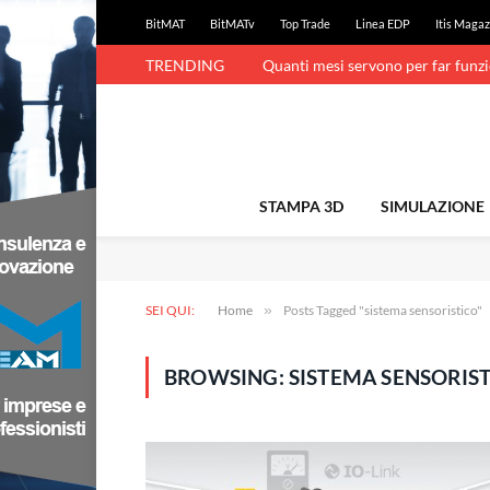
BitMAT
BitMATv
Top Trade
Linea EDP
Itis Magaz
TRENDING
Quanti mesi servono per far funz
STAMPA 3D
SIMULAZIONE
SEI QUI:
Home
»
Posts Tagged "sistema sensoristico"
BROWSING:
SISTEMA SENSORIS