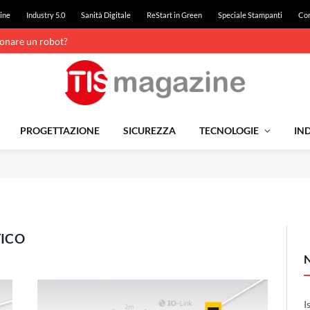
ine
Industry 5.0
Sanità Digitale
ReStart in Green
Speciale Stampanti
Con
ionare un robot?
PROGETTAZIONE
SICUREZZA
TECNOLOGIE
IND
TICO
I