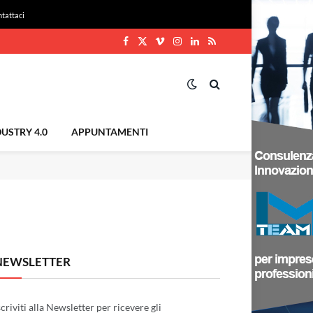
tattaci
Facebook
X
Vimeo
Instagram
LinkedIn
RSS
(Twitter)
USTRY 4.0
APPUNTAMENTI
NEWSLETTER
scriviti alla Newsletter per ricevere gli