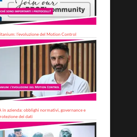
itanium: l’evoluzione del Motion Control
A in azienda: obblighi normativi, governance e
rotezione dei dati