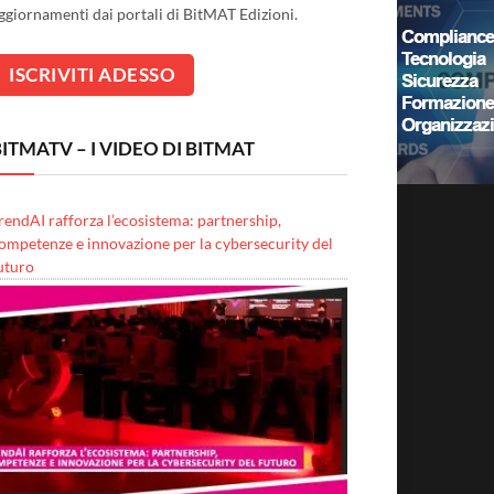
ggiornamenti dai portali di BitMAT Edizioni.
ITMATV – I VIDEO DI BITMAT
rendAI rafforza l’ecosistema: partnership,
ompetenze e innovazione per la cybersecurity del
uturo