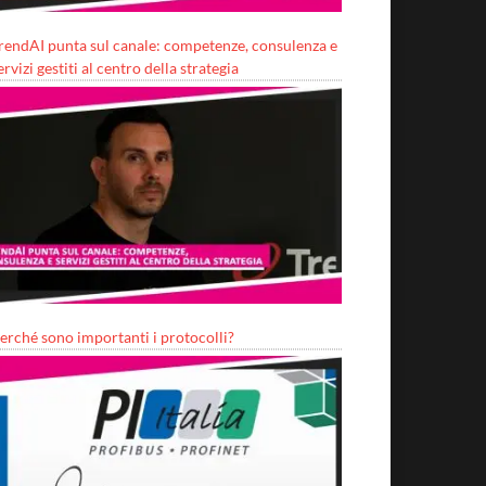
rendAI punta sul canale: competenze, consulenza e
ervizi gestiti al centro della strategia
erché sono importanti i protocolli?