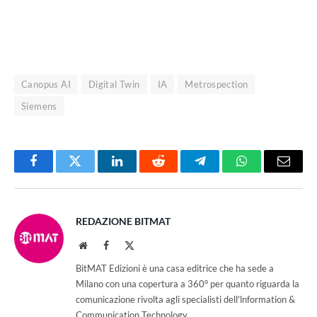
Canopus AI
Digital Twin
IA
Metrospection
Siemens
Facebook
Twitter
LinkedIn
Reddit
Telegram
WhatsApp
Email
REDAZIONE BITMAT
Website
Facebook
X
(Twitter)
BitMAT Edizioni è una casa editrice che ha sede a
Milano con una copertura a 360° per quanto riguarda la
comunicazione rivolta agli specialisti dell'lnformation &
Communication Technology.