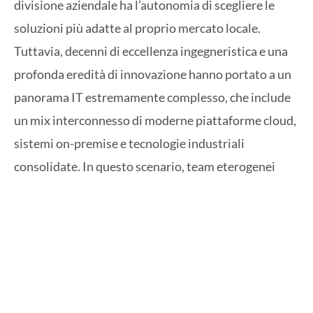
divisione aziendale ha l’autonomia di scegliere le
soluzioni più adatte al proprio mercato locale.
Tuttavia, decenni di eccellenza ingegneristica e una
profonda eredità di innovazione hanno portato a un
panorama IT estremamente complesso, che include
un mix interconnesso di moderne piattaforme cloud,
sistemi on-premise e tecnologie industriali
consolidate. In questo scenario, team eterogenei
utilizzavano strumenti e framework di automazione
differenti, spesso con ambiti e casi d’uso specifici,
con un approccio frammentato che causava
duplicazioni, maggiore sforzo operativo e livelli di
sicurezza non omogenei.