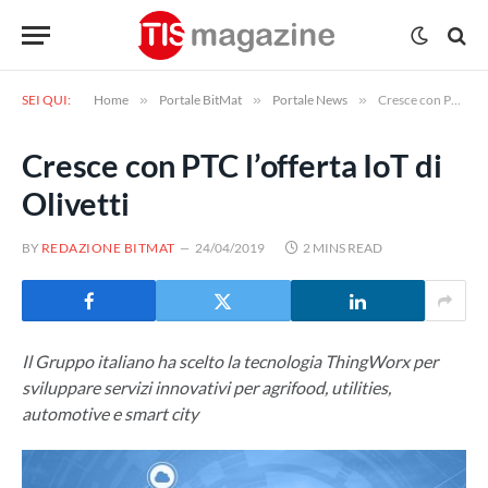
SEI QUI:
Home
»
Portale BitMat
»
Portale News
»
Cresce con PTC l’offerta IoT di Olivetti
Cresce con PTC l’offerta IoT di
Olivetti
BY
REDAZIONE BITMAT
24/04/2019
2 MINS READ
Il Gruppo italiano ha scelto la tecnologia ThingWorx per
sviluppare servizi innovativi per agrifood, utilities,
automotive e smart city