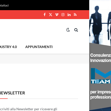
tattaci
Facebook
X
Vimeo
Instagram
LinkedIn
RSS
(Twitter)
USTRY 4.0
APPUNTAMENTI
NEWSLETTER
scriviti alla Newsletter per ricevere gli