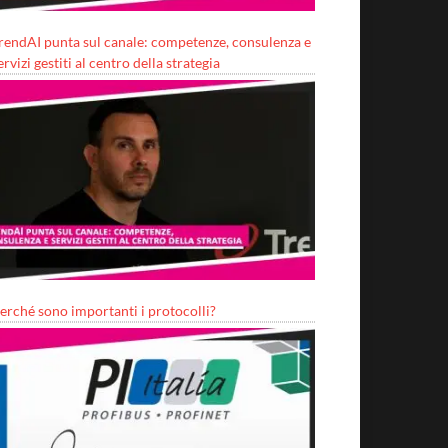
rendAI punta sul canale: competenze, consulenza e
ervizi gestiti al centro della strategia
erché sono importanti i protocolli?