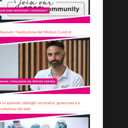
itanium: l’evoluzione del Motion Control
A in azienda: obblighi normativi, governance e
rotezione dei dati