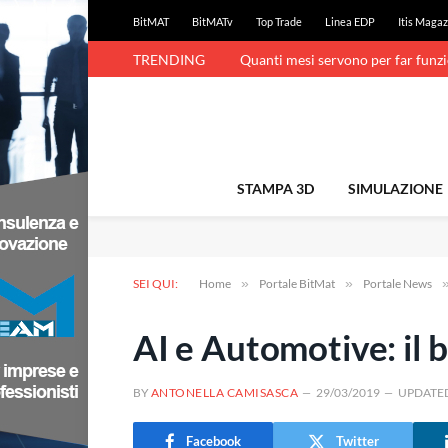
BitMAT
BitMATv
Top Trade
Linea EDP
Itis Magaz
TRENDING
Quanti mesi servono per far funz
STAMPA 3D
SIMULAZIONE
SEI QUI:
Home
»
Portale BitMat
»
Portale News
AI e Automotive: il 
BY
ANTONELLA CAMISASCA
29/03/2019
UPDATE
Facebook
Twitter