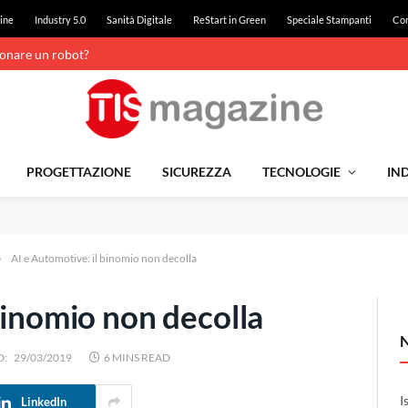
ine
Industry 5.0
Sanità Digitale
ReStart in Green
Speciale Stampanti
Con
ionare un robot?
PROGETTAZIONE
SICUREZZA
TECNOLOGIE
IND
»
AI e Automotive: il binomio non decolla
binomio non decolla
D:
29/03/2019
6 MINS READ
I
LinkedIn