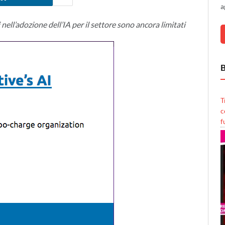
a
nell’adozione dell’IA per il settore sono ancora limitati
B
T
c
f