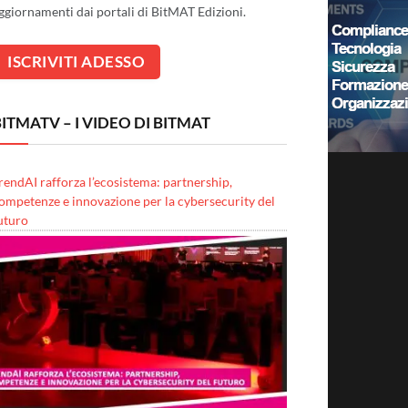
ggiornamenti dai portali di BitMAT Edizioni.
ITMATV – I VIDEO DI BITMAT
rendAI rafforza l’ecosistema: partnership,
ompetenze e innovazione per la cybersecurity del
uturo