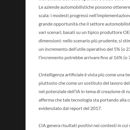
Le aziende automobilistiche possono ottenere un
scala: i modesti progressi nell’implementazion
grande opportunità che il settore automobilisti
vari scenari, basati su un tipico produttore 
dimensioni: nello scenario più prudente, si sti
un incremento dell’utile operativo del 5% (o 232
l’incremento potrebbe arrivare fino al 16% (o 76
L’intelligenza artificiale è vista più come una t
piuttosto che come un sostituto del lavoro dell’
nel potenziale dell’IA in tema di creazione di n
afferma che tale tecnologia sta portando alla c
evidenziato dal report del 2017.
L’IA genera risultati positivi nei contesti in cu