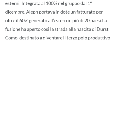
esterni. Integrata al 100% nel gruppo dal 1°
dicembre,
Aleph portava in dote un fatturato per
oltre il 60% generato all’estero in più di 20 paesi.
La
fusione ha aperto così la strada alla nascita di Durst
Como, destinato a diventare il terzo polo produttivo
del gruppo accanto alle sedi di Bressanone e Lienz.
«
Siamo qui per depositare la prima pietra di questo
ambizioso progetto e piantare un albero di Tiglio,
simbolo di crescita e sostenibilità
», ha dichiarato
Gamper durante la cerimonia di apertura,
sottolineando come il progetto di Como rappresenti
non solo un ampliamento produttivo, ma una
scommessa identitaria: radicare l’intelligenza