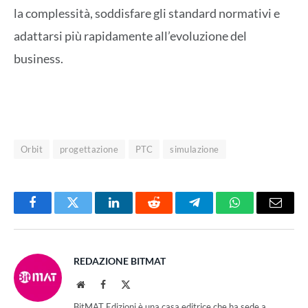
la complessità, soddisfare gli standard normativi e
adattarsi più rapidamente all’evoluzione del
business.
Orbit
progettazione
PTC
simulazione
Facebook
Twitter
LinkedIn
Reddit
Telegram
WhatsApp
Email
REDAZIONE BITMAT
Website
Facebook
X
(Twitter)
BitMAT Edizioni è una casa editrice che ha sede a