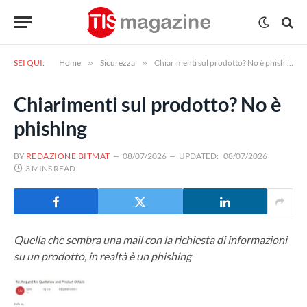
SEI QUI:
Home
»
Sicurezza
»
Chiarimenti sul prodotto? No è phishing
Chiarimenti sul prodotto? No è
phishing
BY
REDAZIONE BITMAT
08/07/2026
UPDATED:
08/07/2026
3 MINS READ
Quella che sembra una mail con la richiesta di informazioni
su un prodotto, in realtà è un phishing