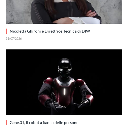
Nicoletta Ghironi è Direttrice Tecnica di DIW
31/07/2026
Gene.01, il robot a fianco delle persone