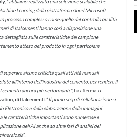
ply
, “
abbiamo realizzato una soluzione scalabile che
 e Machine Learning della piattaforma cloud Microsoft
un processo complesso come quello del controllo qualità
egneri di Italcementi hanno così a disposizione una
 dettagliata sulle caratteristiche del campione
rtamento atteso del prodotto in ogni particolare
i superare alcune criticità quali attività manuali
olute all’interno dell’industria del cemento, per rendere il
 del cemento ancora più performante
”, ha affermato
ation, di Italcementi
. “
Il primo step di collaborazione si
o Elettronico e della elaborazione delle immagini
 ma le caratteristiche importanti sono numerose e
plicazione dell’AI anche ad altre fasi di analisi del
 mineralogia
”.