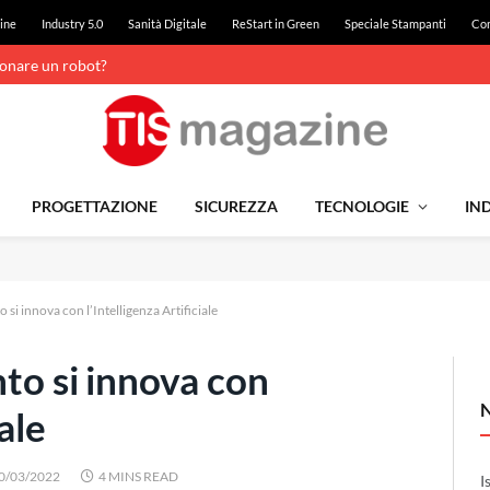
ine
Industry 5.0
Sanità Digitale
ReStart in Green
Speciale Stampanti
Con
ionare un robot?
PROGETTAZIONE
SICUREZZA
TECNOLOGIE
IND
 si innova con l’Intelligenza Artificiale
nto si innova con
iale
0/03/2022
4 MINS READ
I