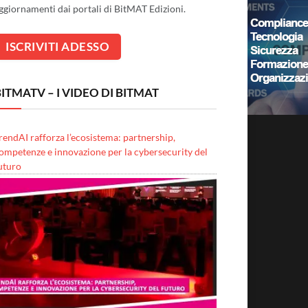
ggiornamenti dai portali di BitMAT Edizioni.
ITMATV – I VIDEO DI BITMAT
rendAI rafforza l’ecosistema: partnership,
ompetenze e innovazione per la cybersecurity del
uturo