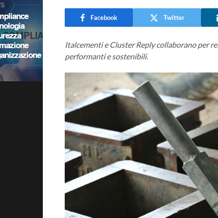
Facebook
Twitter
Italcementi e Cluster Reply collaborano per re
performanti e sostenibili.