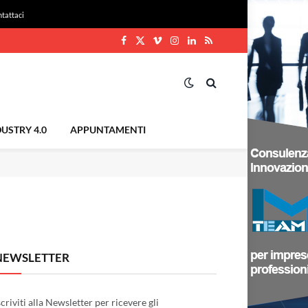
tattaci
Facebook
X
Vimeo
Instagram
LinkedIn
RSS
(Twitter)
USTRY 4.0
APPUNTAMENTI
NEWSLETTER
scriviti alla Newsletter per ricevere gli