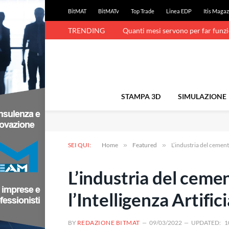
BitMAT
BitMATv
Top Trade
Linea EDP
Itis Magaz
TRENDING
Quanti mesi servono per far funz
STAMPA 3D
SIMULAZIONE
SEI QUI:
Home
»
Featured
»
L’industria del cemento
L’industria del ceme
l’Intelligenza Artific
BY
REDAZIONE BITMAT
09/03/2022
UPDATED:
1