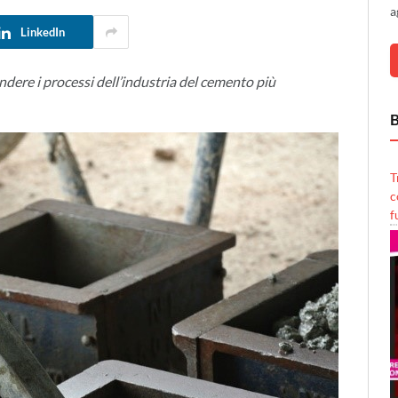
a
LinkedIn
ndere i processi dell’industria del cemento più
B
T
c
f