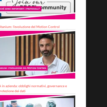
itanium: l’evoluzione del Motion Control
A in azienda: obblighi normativi, governance e
rotezione dei dati