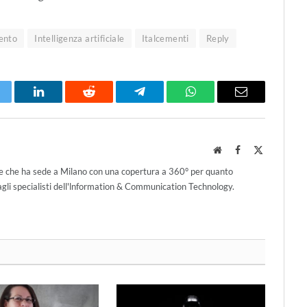
mento
Intelligenza artificiale
Italcementi
Reply
itter
LinkedIn
Reddit
Telegram
WhatsApp
Email
Website
Facebook
X
(Twitter)
ce che ha sede a Milano con una copertura a 360° per quanto
agli specialisti dell'lnformation & Communication Technology.