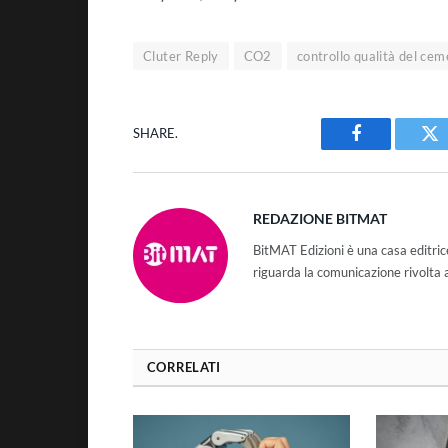
Cluter Reply
CO2
controllo qualità del ce
SHARE.
Facebook
Tw
REDAZIONE BITMAT
BitMAT Edizioni è una casa editri
riguarda la comunicazione rivolta 
CORRELATI