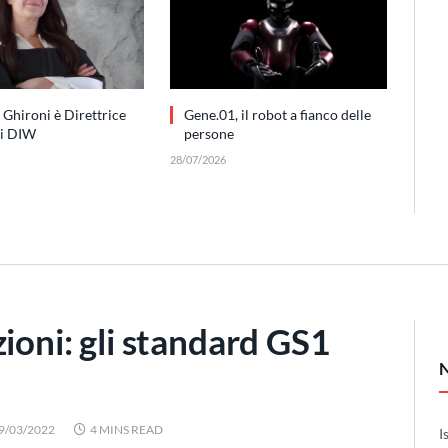
 Ghironi è Direttrice
Gene.01, il robot a fianco delle
di DIW
persone
28/07/2026
ioni: gli standard GS1
9/03/2022
4 MINS READ
I