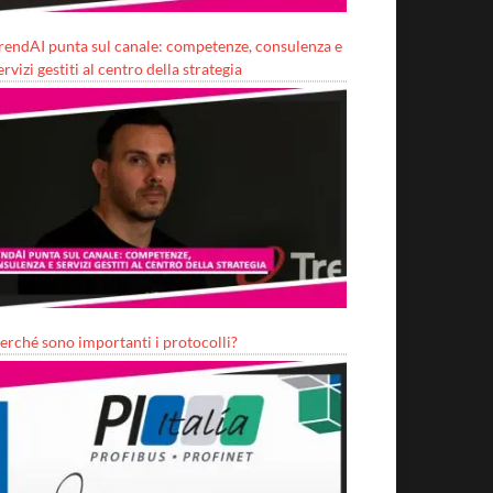
rendAI punta sul canale: competenze, consulenza e
ervizi gestiti al centro della strategia
erché sono importanti i protocolli?