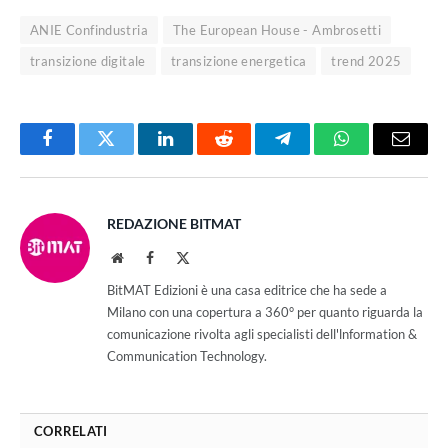
ANIE Confindustria
The European House - Ambrosetti
transizione digitale
transizione energetica
trend 2025
Facebook
Twitter
LinkedIn
Reddit
Telegram
WhatsApp
Email
REDAZIONE BITMAT
Website
Facebook
X
(Twitter)
BitMAT Edizioni è una casa editrice che ha sede a
Milano con una copertura a 360° per quanto riguarda la
comunicazione rivolta agli specialisti dell'lnformation &
Communication Technology.
CORRELATI