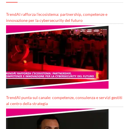
TrendAI rafforza l’ecosistema: partnership, competenze e
innovazione per la cybersecurity del futuro
TrendAI punta sul canale: competenze, consulenza e servizi gestiti
al centro della strategia