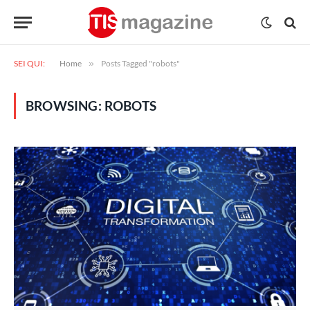
SEI QUI:
Home
»
Posts Tagged "robots"
BROWSING:
ROBOTS