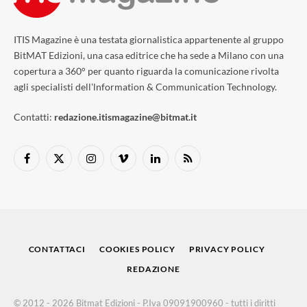
ITIS Magazine è una testata giornalistica appartenente al gruppo
BitMAT Edizioni, una casa editrice che ha sede a Milano con una
copertura a 360° per quanto riguarda la comunicazione rivolta
agli specialisti dell'lnformation & Communication Technology.
Contatti:
redazione.itismagazine@bitmat.it
Facebook
X
Instagram
Vimeo
LinkedIn
RSS
(Twitter)
CONTATTACI
COOKIES POLICY
PRIVACY POLICY
REDAZIONE
© 2012 - 2026 Bitmat Edizioni - P.Iva 09091900960 - tutti i diritti