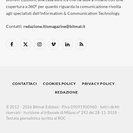
copertura a 360° per quanto riguarda la comunicazione rivolta
agli specialisti dell'lnformation & Communication Technology.
Contatti:
redazione.itismagazine@bitmat.it
Facebook
X
Instagram
Vimeo
LinkedIn
RSS
(Twitter)
CONTATTACI
COOKIES POLICY
PRIVACY POLICY
REDAZIONE
© 2012 - 2026 Bitmat Edizioni - P.Iva 09091900960 - tutti i diritti
riservati - Iscrizione al tribunale di Milano n° 292 del 28-11-2018 -
Testata giornalistica iscritta al ROC