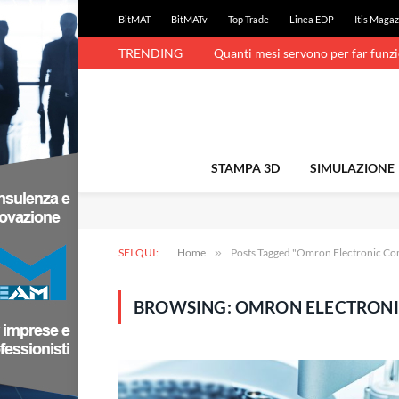
BitMAT
BitMATv
Top Trade
Linea EDP
Itis Magaz
TRENDING
Quanti mesi servono per far funz
STAMPA 3D
SIMULAZIONE
SEI QUI:
Home
»
Posts Tagged "Omron Electronic C
BROWSING:
OMRON ELECTRONI