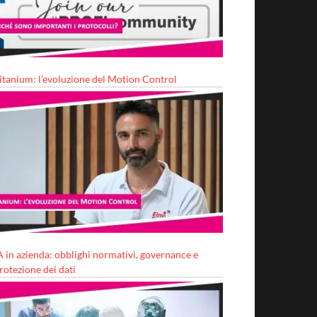
itanium: l’evoluzione del Motion Control
A in azienda: obblighi normativi, governance e
rotezione dei dati