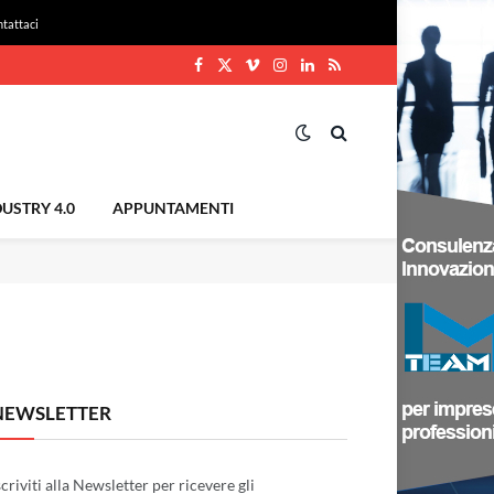
tattaci
Facebook
X
Vimeo
Instagram
LinkedIn
RSS
(Twitter)
USTRY 4.0
APPUNTAMENTI
NEWSLETTER
scriviti alla Newsletter per ricevere gli