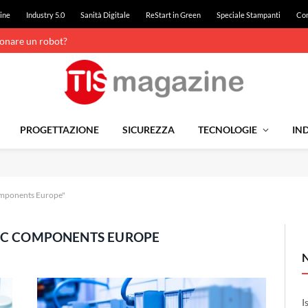
ine
Industry 5.0
Sanità Digitale
ReStart in Green
Speciale Stampanti
Con
ionare un robot?
PROGETTAZIONE
SICUREZZA
TECNOLOGIE
IND
omponents Europe"
C COMPONENTS EUROPE
I