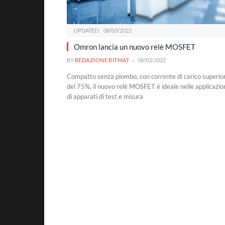
UPDATED:
08/03/2022
Omron lancia un nuovo relè MOSFET
BY
REDAZIONE BITMAT
08/03/2022
Compatto senza piombo, con corrente di carico superio
del 75%, il nuovo relè MOSFET è ideale nelle applicazio
di apparati di test e misura