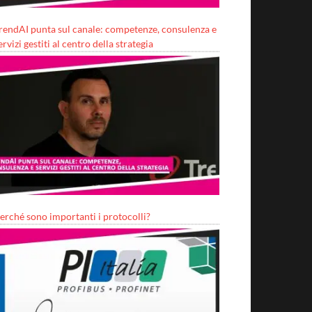
rendAI punta sul canale: competenze, consulenza e
ervizi gestiti al centro della strategia
erché sono importanti i protocolli?