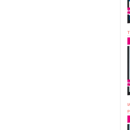
T
I
p