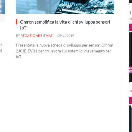
T
s
Omron semplifica la vita di chi sviluppa sensori
IoT
BY
REDAZIONE BITMAT
05/11/2019
re
Presentata la nuova scheda di sviluppo per sensori Omron
ni
2JCIE-EV01 per chi lavora sui sistemi di rilevamento per
IoT
P