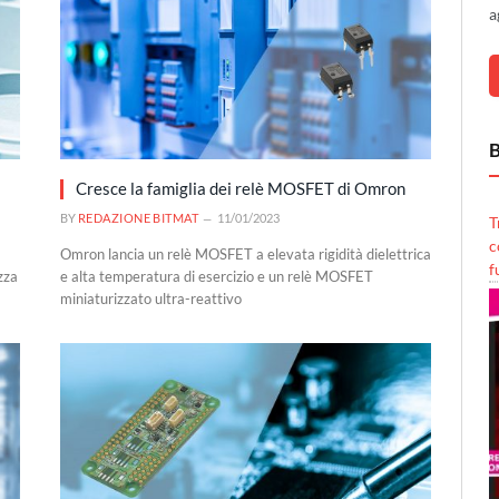
a
B
Cresce la famiglia dei relè MOSFET di Omron
BY
REDAZIONE BITMAT
11/01/2023
T
c
Omron lancia un relè MOSFET a elevata rigidità dielettrica
f
zza
e alta temperatura di esercizio e un relè MOSFET
miniaturizzato ultra-reattivo