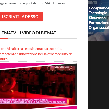
ggiornamenti dai portali di BitMAT Edizioni.
ITMATV – I VIDEO DI BITMAT
rendAI rafforza l’ecosistema: partnership,
ompetenze e innovazione per la cybersecurity del
uturo