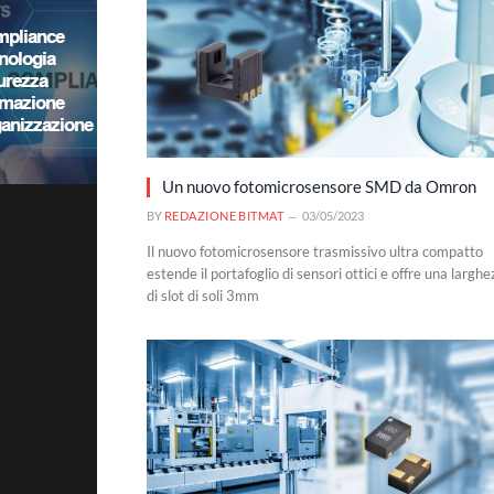
Un nuovo fotomicrosensore SMD da Omron
BY
REDAZIONE BITMAT
03/05/2023
Il nuovo fotomicrosensore trasmissivo ultra compatto
estende il portafoglio di sensori ottici e offre una larghe
di slot di soli 3mm