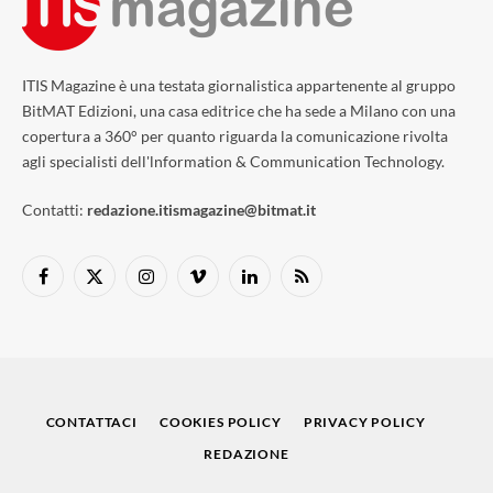
ITIS Magazine è una testata giornalistica appartenente al gruppo
BitMAT Edizioni, una casa editrice che ha sede a Milano con una
copertura a 360° per quanto riguarda la comunicazione rivolta
agli specialisti dell'lnformation & Communication Technology.
Contatti:
redazione.itismagazine@bitmat.it
Facebook
X
Instagram
Vimeo
LinkedIn
RSS
(Twitter)
CONTATTACI
COOKIES POLICY
PRIVACY POLICY
REDAZIONE