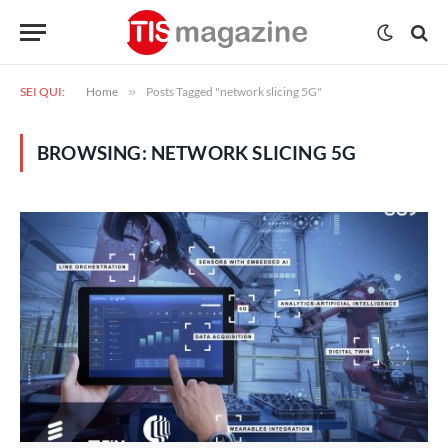
SEI QUI:
Home
»
Posts Tagged "network slicing 5G"
BROWSING:
NETWORK SLICING 5G