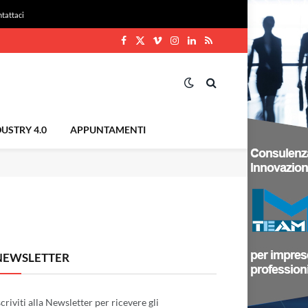
tattaci
Facebook
X
Vimeo
Instagram
LinkedIn
RSS
(Twitter)
USTRY 4.0
APPUNTAMENTI
NEWSLETTER
scriviti alla Newsletter per ricevere gli