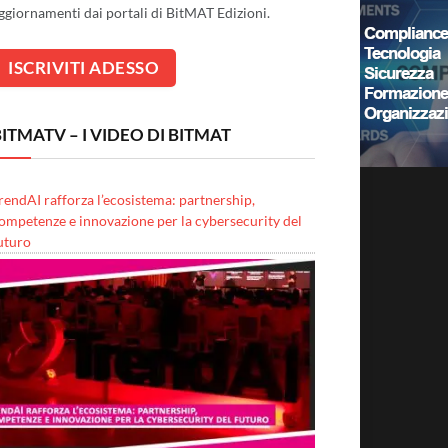
ggiornamenti dai portali di BitMAT Edizioni.
ITMATV – I VIDEO DI BITMAT
rendAI rafforza l’ecosistema: partnership,
ompetenze e innovazione per la cybersecurity del
uturo