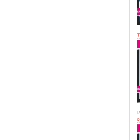
T
I
p