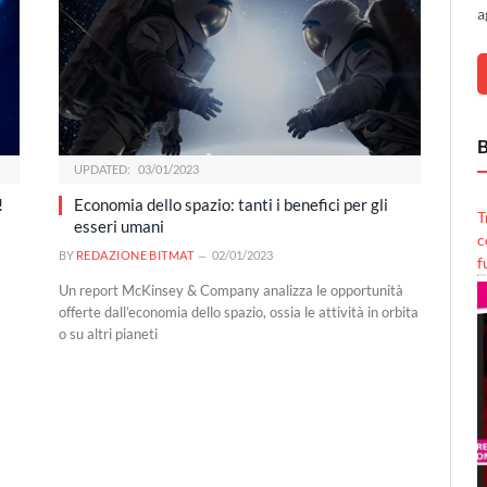
a
B
UPDATED:
03/01/2023
!
Economia dello spazio: tanti i benefici per gli
T
esseri umani
c
BY
REDAZIONE BITMAT
02/01/2023
f
Un report McKinsey & Company analizza le opportunità
offerte dall’economia dello spazio, ossia le attività in orbita
o su altri pianeti