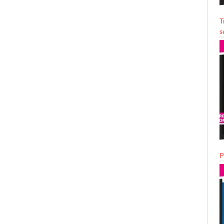
T
s
P