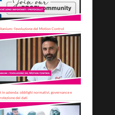
itanium: l’evoluzione del Motion Control
A in azienda: obblighi normativi, governance e
rotezione dei dati