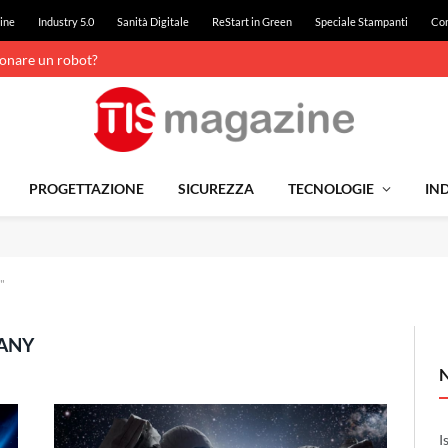
ine
Industry 5.0
Sanità Digitale
ReStart in Green
Speciale Stampanti
Con
ionare un robot?
PROGETTAZIONE
SICUREZZA
TECNOLOGIE
IND
"
ANY
I