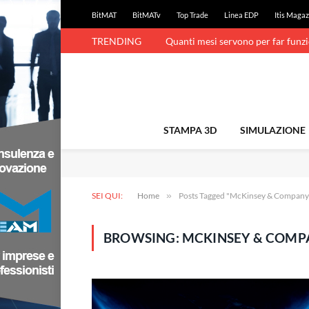
BitMAT
BitMATv
Top Trade
Linea EDP
Itis Magaz
TRENDING
Quanti mesi servono per far funz
STAMPA 3D
SIMULAZIONE
SEI QUI:
Home
»
Posts Tagged "McKinsey & Company
BROWSING:
MCKINSEY & COMP