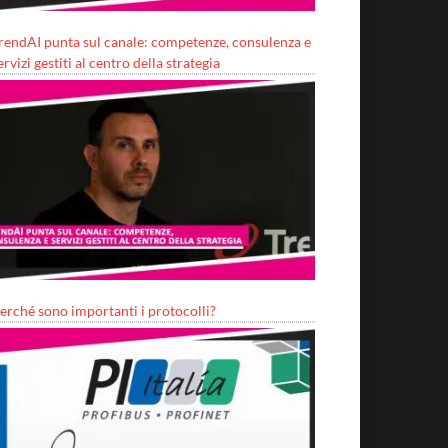
rendAI punta sul canale: competenze, consulenza e
ervizi gestiti al centro della strategia
erché sono importanti i protocolli?