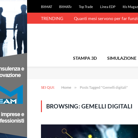
BitMAT
BitMATv
Top Trade
Linea EDP
Itis Magaz
TRENDING
Quanti mesi servono per far funz
STAMPA 3D
SIMULAZIONE
SEI QUI:
Home
»
Posts Tagged "Gemelli digitali"
BROWSING:
GEMELLI DIGITALI