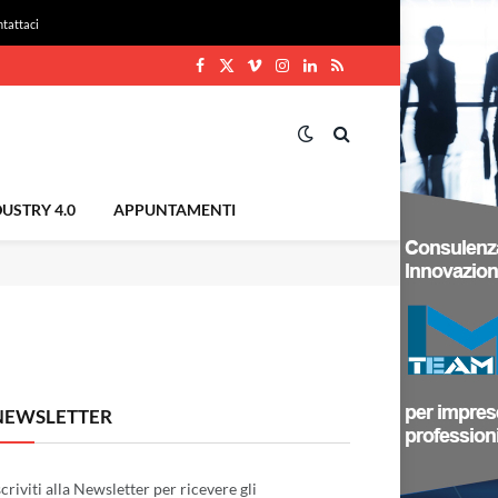
tattaci
Facebook
X
Vimeo
Instagram
LinkedIn
RSS
(Twitter)
USTRY 4.0
APPUNTAMENTI
NEWSLETTER
scriviti alla Newsletter per ricevere gli