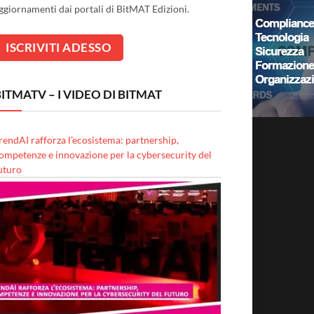
ggiornamenti dai portali di BitMAT Edizioni.
ITMATV – I VIDEO DI BITMAT
rendAI rafforza l’ecosistema: partnership,
ompetenze e innovazione per la cybersecurity del
uturo