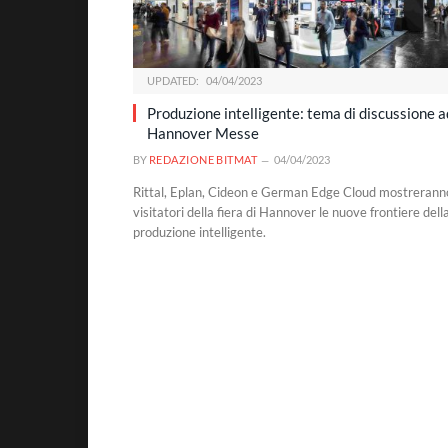
UPDATED:
04/04/2023
Produzione intelligente: tema di discussione a
Hannover Messe
BY
REDAZIONE BITMAT
04/04/2023
Rittal, Eplan, Cideon e German Edge Cloud mostrerann
visitatori della fiera di Hannover le nuove frontiere dell
produzione intelligente.