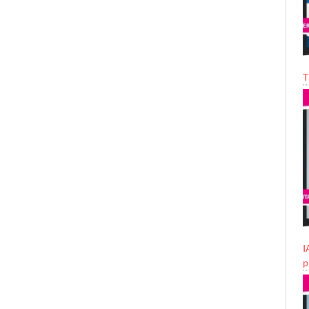
T
I
p