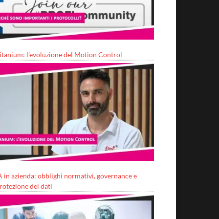
itanium: l’evoluzione del Motion Control
A in azienda: obblighi normativi, governance e
rotezione dei dati