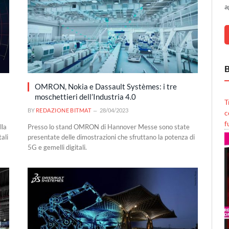
a
B
OMRON, Nokia e Dassault Systèmes: i tre
moschettieri dell’Industria 4.0
T
BY
REDAZIONE BITMAT
28/04/2023
c
f
lla
Presso lo stand OMRON di Hannover Messe sono state
tali
presentate delle dimostrazioni che sfruttano la potenza di
5G e gemelli digitali.