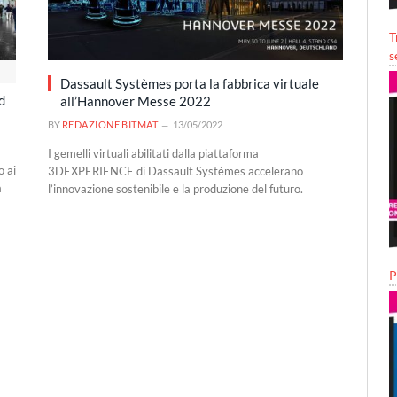
T
s
Dassault Systèmes porta la fabbrica virtuale
d
all’Hannover Messe 2022
BY
REDAZIONE BITMAT
13/05/2022
I gemelli virtuali abilitati dalla piattaforma
o ai
3DEXPERIENCE di Dassault Systèmes accelerano
a
l’innovazione sostenibile e la produzione del futuro.
P