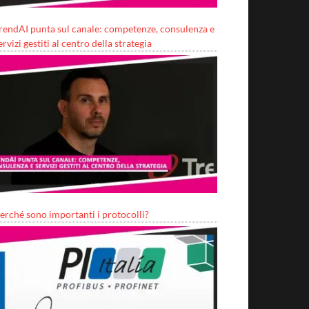
rendAI punta sul canale: competenze, consulenza e
ervizi gestiti al centro della strategia
erché sono importanti i protocolli?