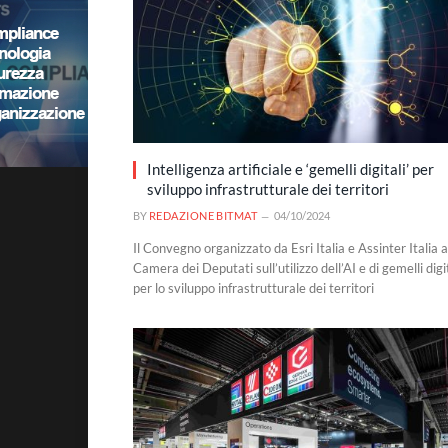
Intelligenza artificiale e ‘gemelli digitali’ per
sviluppo infrastrutturale dei territori
BY
REDAZIONE BITMAT
04/10/2024
Il Convegno organizzato da Esri Italia e Assinter Italia a
Camera dei Deputati sull’utilizzo dell’AI e di gemelli digi
per lo sviluppo infrastrutturale dei territori