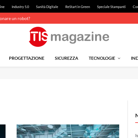
ine
Industry 5.0
Sanità Digitale
ReStart in Green
Speciale Stampanti
Con
ionare un robot?
PROGETTAZIONE
SICUREZZA
TECNOLOGIE
IND
I