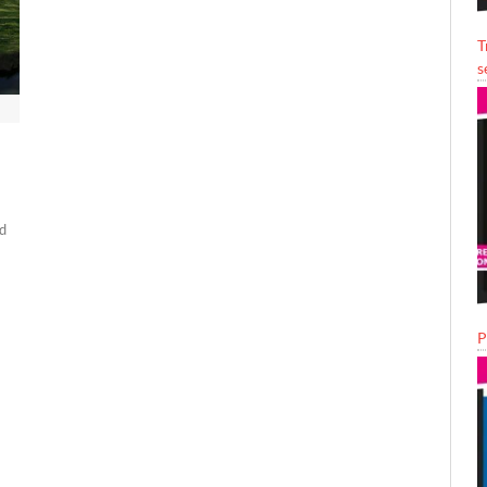
T
s
od
P