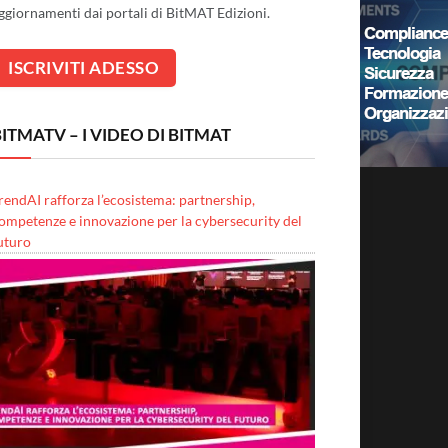
ggiornamenti dai portali di BitMAT Edizioni.
ITMATV – I VIDEO DI BITMAT
rendAI rafforza l’ecosistema: partnership,
ompetenze e innovazione per la cybersecurity del
uturo