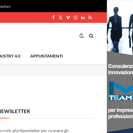
tattaci
Facebook
X
Vimeo
Instagram
LinkedIn
RSS
(Twitter)
USTRY 4.0
APPUNTAMENTI
NEWSLETTER
scriviti alla Newsletter per ricevere gli