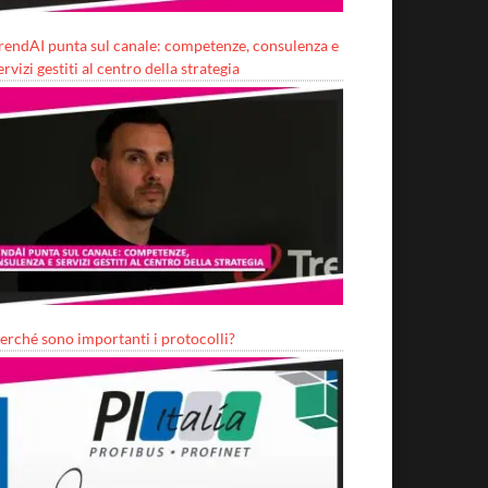
rendAI punta sul canale: competenze, consulenza e
ervizi gestiti al centro della strategia
erché sono importanti i protocolli?