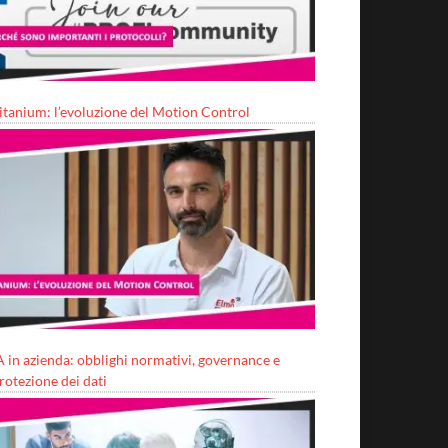
itanium: l’evoluzione del Motion Control
A in azienda: obblighi normativi, governance e
rotezione dei dati