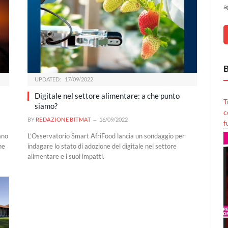
a
B
UPDATED:
17/09/2022
Digitale nel settore alimentare: a che punto
T
siamo?
c
BY
REDAZIONE BITMAT
16/09/2022
f
ano
L’Osservatorio Smart AfriFood lancia un sondaggio per
ne
indagare lo stato di adozione del digitale nel settore
alimentare e i suoi impatti.