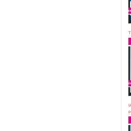
T
I
p