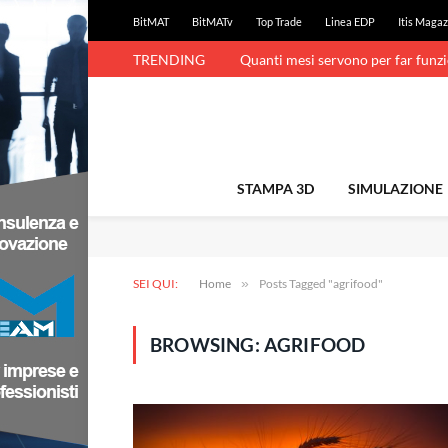
BitMAT
BitMATv
Top Trade
Linea EDP
Itis Magaz
TRENDING
Quanti mesi servono per far funz
STAMPA 3D
SIMULAZIONE
SEI QUI:
Home
»
Posts Tagged "agrifood"
BROWSING:
AGRIFOOD