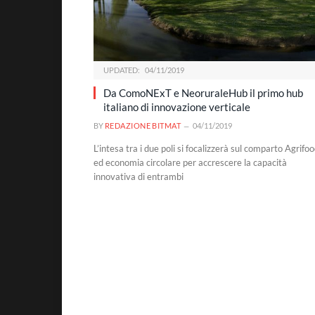
UPDATED:
04/11/2019
Da ComoNExT e NeoruraleHub il primo hub
italiano di innovazione verticale
BY
REDAZIONE BITMAT
04/11/2019
L’intesa tra i due poli si focalizzerà sul comparto Agrifo
ed economia circolare per accrescere la capacità
innovativa di entrambi