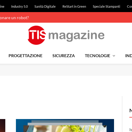
ine
Industry 5.0
Sanità Digitale
ReStart in Green
Speciale Stampanti
Con
ionare un robot?
PROGETTAZIONE
SICUREZZA
TECNOLOGIE
IND
I