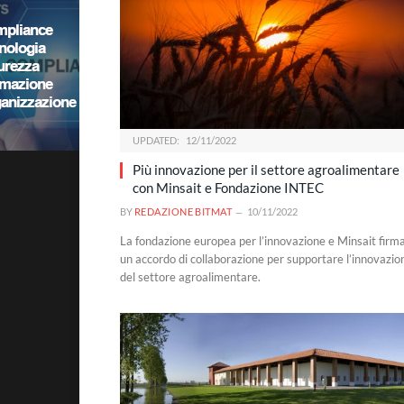
UPDATED:
12/11/2022
Più innovazione per il settore agroalimentare
con Minsait e Fondazione INTEC
BY
REDAZIONE BITMAT
10/11/2022
La fondazione europea per l’innovazione e Minsait firm
un accordo di collaborazione per supportare l’innovazio
del settore agroalimentare.