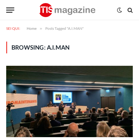
SEI QUI:
Home
»
Posts Tagged "A.I.MAN"
BROWSING:
A.I.MAN