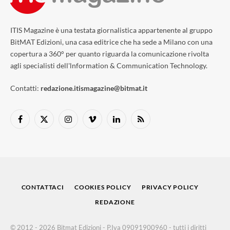
ITIS Magazine è una testata giornalistica appartenente al gruppo
BitMAT Edizioni, una casa editrice che ha sede a Milano con una
copertura a 360° per quanto riguarda la comunicazione rivolta
agli specialisti dell'lnformation & Communication Technology.
Contatti:
redazione.itismagazine@bitmat.it
Facebook
X
Instagram
Vimeo
LinkedIn
RSS
(Twitter)
CONTATTACI
COOKIES POLICY
PRIVACY POLICY
REDAZIONE
© 2012 - 2026 Bitmat Edizioni - P.Iva 09091900960 - tutti i diritti