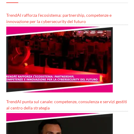
TrendAI rafforza l’ecosistema: partnership, competenze e
innovazione per la cybersecurity del futuro
TrendAI punta sul canale: competenze, consulenza e servizi gestiti
al centro della strategia