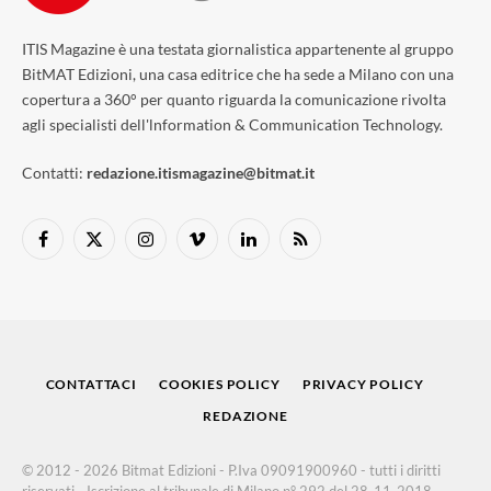
ITIS Magazine è una testata giornalistica appartenente al gruppo
BitMAT Edizioni, una casa editrice che ha sede a Milano con una
copertura a 360° per quanto riguarda la comunicazione rivolta
agli specialisti dell'lnformation & Communication Technology.
Contatti:
redazione.itismagazine@bitmat.it
Facebook
X
Instagram
Vimeo
LinkedIn
RSS
(Twitter)
CONTATTACI
COOKIES POLICY
PRIVACY POLICY
REDAZIONE
© 2012 - 2026 Bitmat Edizioni - P.Iva 09091900960 - tutti i diritti
riservati - Iscrizione al tribunale di Milano n° 292 del 28-11-2018 -