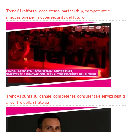
TrendAI rafforza l’ecosistema: partnership, competenze e
innovazione per la cybersecurity del futuro
TrendAI punta sul canale: competenze, consulenza e servizi gestiti
al centro della strategia