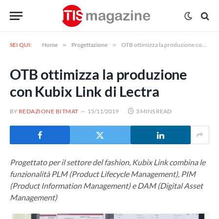
SEI QUI:
Home
»
Progettazione
»
OTB ottimizza la produzione con Kubix Link di Lectra
OTB ottimizza la produzione
con Kubix Link di Lectra
BY
REDAZIONE BITMAT
15/11/2019
3 MINS READ
Progettato per il settore del fashion, Kubix Link combina le
funzionalità PLM (Product Lifecycle Management), PIM
(Product Information Management) e DAM (Digital Asset
Management)