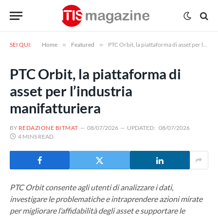
SEI QUI:
Home
»
Featured
»
PTC Orbit, la piattaforma di asset per l’industria manifatturiera
PTC Orbit, la piattaforma di
asset per l’industria
manifatturiera
BY
REDAZIONE BITMAT
08/07/2026
UPDATED:
08/07/2026
4 MINS READ
PTC Orbit consente agli utenti di analizzare i dati,
investigare le problematiche e intraprendere azioni mirate
per migliorare l’affidabilità degli asset e supportare le