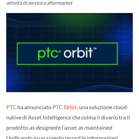
attività di service e aftermarket
PTC
ha annunciato
PTC Orbit
, una soluzione cloud-
native di Asset Intelligence che colma il divario tra il
prodotto
as designed
e l’asset
as maintained
.
Unificando in un singolo record le informazioni