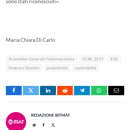
sono stati riconosciuti».
Maria Chiara Di Carlo
Assemblea Generale Federmeccanica
CCNL 2023
ESG
Federico Visentin
produttività
sostenibilità
Facebook
Twitter
LinkedIn
Reddit
Telegram
WhatsApp
Email
REDAZIONE BITMAT
Website
Facebook
X