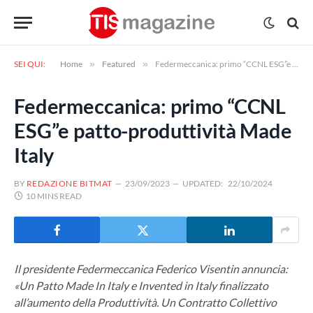
SEI QUI:
Home
»
Featured
»
Federmeccanica: primo “CCNL ESG”e patto-produttività Made Italy
Federmeccanica: primo “CCNL
ESG”e patto-produttività Made
Italy
BY
REDAZIONE BITMAT
23/09/2023
UPDATED:
22/10/2024
10 MINS READ
Il presidente Federmeccanica Federico Visentin annuncia:
«Un Patto Made In Italy e Invented in Italy finalizzato
all’aumento della Produttività. Un Contratto Collettivo