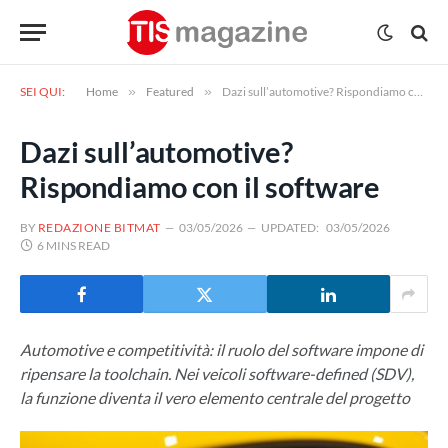
SEI QUI:
Home
»
Featured
»
Dazi sull’automotive? Rispondiamo con il software
Dazi sull’automotive?
Rispondiamo con il software
BY
REDAZIONE BITMAT
03/05/2026
UPDATED:
03/05/2026
6 MINS READ
Automotive e competitività: il ruolo del software impone di
ripensare la toolchain. Nei veicoli software-defined (SDV),
la funzione diventa il vero elemento centrale del progetto