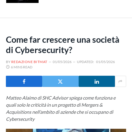
Come far crescere una società
di Cybersecurity?
BY
REDAZIONE BITMAT
01/05/2026
UPDATED:
01/05/2026
6 MINS READ
Matteo Alaimo di SHC Advisor spiega come funziona e
quali solo le criticità in un progetto di Mergers &
Acquisitions nell’ambito di aziende che si occupano di
Cybersecurity