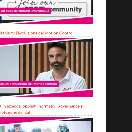
itanium: l’evoluzione del Motion Control
A in azienda: obblighi normativi, governance e
rotezione dei dati