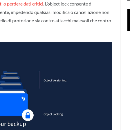
i o perdere dati critici
. L’object lock consente di
’utente, impedendo qualsiasi modifica o cancellazione non
ello di protezione sia contro attacchi malevoli che contro