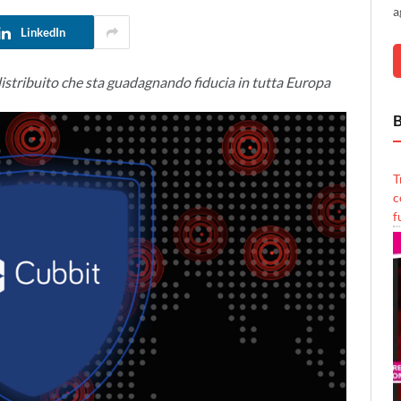
a
LinkedIn
distribuito che sta guadagnando fiducia in tutta Europa
B
T
c
f