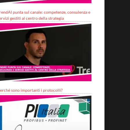
rendAI punta sul canale: competenze, consulenza e
ervizi gestiti al centro della strategia
erché sono importanti i protocolli?