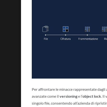
Per affrontare le minacce rappresentate dagli 
avanzate come il
versioning
e l’
object lock
. I
singolo file, consentendo all’azienda di ripri