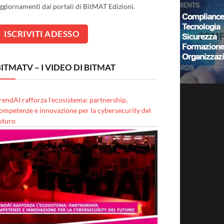
ggiornamenti dai portali di BitMAT Edizioni.
ITMATV – I VIDEO DI BITMAT
rendAI rafforza l’ecosistema: partnership,
ompetenze e innovazione per la cybersecurity del
uturo