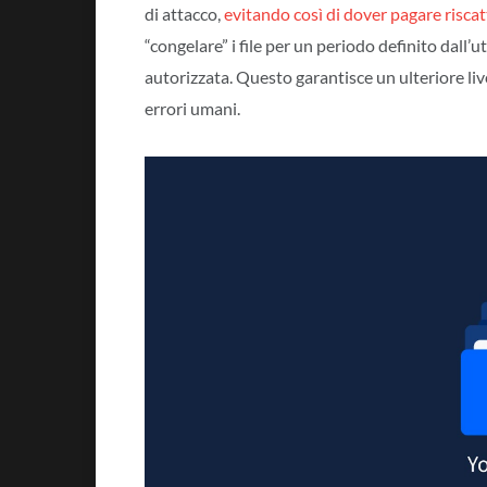
di attacco,
evitando così di dover pagare riscatt
“congelare” i file per un periodo definito dall
autorizzata. Questo garantisce un ulteriore liv
errori umani.