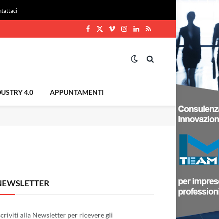
tattaci
Facebook
X
Vimeo
Instagram
LinkedIn
RSS
(Twitter)
USTRY 4.0
APPUNTAMENTI
NEWSLETTER
scriviti alla Newsletter per ricevere gli