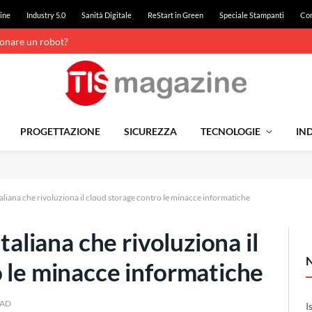
ine
Industry 5.0
Sanità Digitale
ReStart in Green
Speciale Stampanti
Con
ionare un robot?
PROGETTAZIONE
SICUREZZA
TECNOLOGIE
IND
taliana che rivoluziona il cloud storage contro le minacce informatiche
taliana che rivoluziona il
o le minacce informatiche
EAD
I