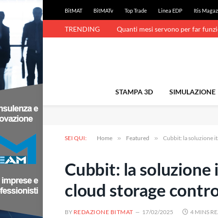
BitMAT
BitMATv
Top Trade
Linea EDP
Itis Magaz
TRENDING
Quanti mesi servono per far funz
STAMPA 3D
SIMULAZIONE
SEI QUI:
Home
»
Featured
»
Cubbit: la soluzione i
Cubbit: la soluzione i
cloud storage contr
BY
REDAZIONE BITMAT
17/02/2025
4 MINS R