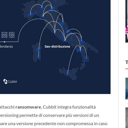
attacchi
ransomware
, Cubbit integra funzionalità
l versioning permette di conservare più versioni di un
stinare una versione precedente non compromessa in caso