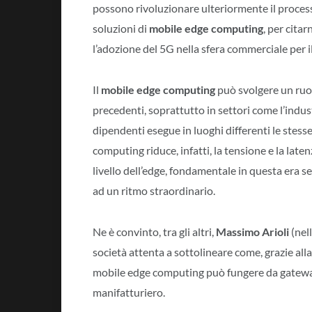
possono rivoluzionare ulteriormente il proces
soluzioni di
mobile edge computing
, per cita
l’adozione del 5G nella sfera commerciale per i
Il
mobile edge computing
può svolgere un ruo
precedenti, soprattutto in settori come l’indus
dipendenti esegue in luoghi differenti le stesse
computing riduce, infatti, la tensione e la late
livello dell’edge, fondamentale in questa era s
ad un ritmo straordinario.
Ne è convinto, tra gli altri,
Massimo Arioli
(nell
società attenta a sottolineare come, grazie alla
mobile edge computing può fungere da gateway p
manifatturiero.