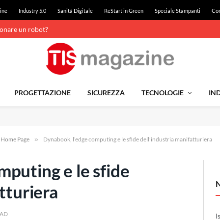
ine
Industry 5.0
Sanità Digitale
ReStart in Green
Speciale Stampanti
Con
ionare un robot?
PROGETTAZIONE
SICUREZZA
TECNOLOGIE
IND
e Home Page
»
Dynabook, l’edge computing e le sfide dell’industria manifatturiera
puting e le sfide
tturiera
EAD
I