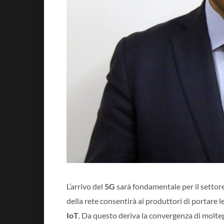
L’arrivo del
5G
sarà fondamentale per il settore
della rete consentirà ai produttori di portare le
IoT
. Da questo deriva la convergenza di moltepl