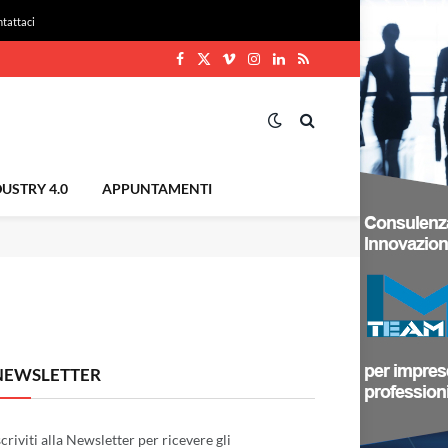
tattaci
Facebook
X
Vimeo
Instagram
LinkedIn
RSS
(Twitter)
USTRY 4.0
APPUNTAMENTI
NEWSLETTER
scriviti alla Newsletter per ricevere gli