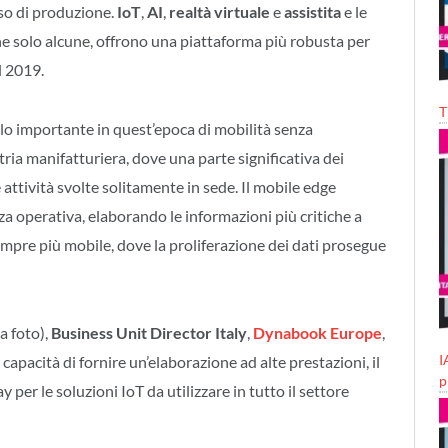
so di produzione.
IoT
,
AI
,
realtà virtuale
e
assistita
e le
rne solo alcune, offrono una piattaforma più robusta per
l 2019.
T
lo importante in quest’epoca di mobilità senza
tria manifatturiera, dove una parte significativa dei
 attività svolte solitamente in sede. Il mobile edge
nza operativa, elaborando le informazioni più critiche a
empre più mobile, dove la proliferazione dei dati prosegue
a foto),
Business Unit Director Italy
,
Dynabook Europe
,
I
 capacità di fornire un’elaborazione ad alte prestazioni, il
p
er le soluzioni IoT da utilizzare in tutto il settore