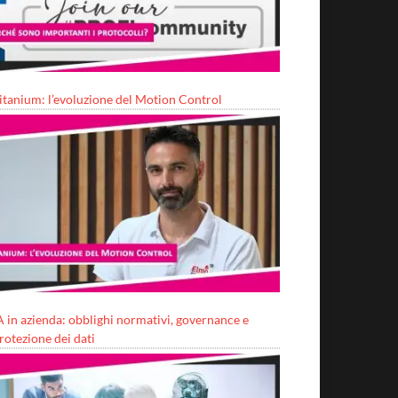
itanium: l’evoluzione del Motion Control
A in azienda: obblighi normativi, governance e
rotezione dei dati