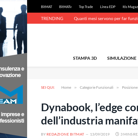
BitMAT
BitMATv
Top Trade
Linea EDP
Itis Magaz
TRENDING
Quanti mesi servono per far funz
STAMPA 3D
SIMULAZIONE
SEI QUI:
Home
»
Categorie Funzionali
»
Posizion
Dynabook, l’edge com
dell’industria manifa
BY
REDAZIONE BITMAT
13/09/2019
3 MINS R