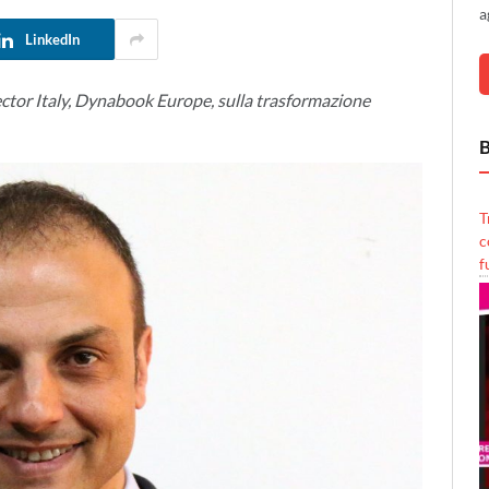
a
LinkedIn
ector Italy, Dynabook Europe, sulla trasformazione
B
T
c
f