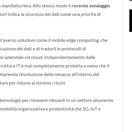
ia manifatturiera. Allo stesso modo il
recente sondaggio
ori indica la sicurezza dei dati come una priorità di
ttraverso soluzioni come il mobile edge computing, che
zione dei dati e di tradurli in protocolli di
ete aziendale via cloud. Indipendentemente dalle
astruttura IT è mai completamente protetta a meno che il
mprenda l’evoluzione delle minacce all’interno del
are per ridurre al minimo i rischi.
tecnologie per rimanere rilevanti in un settore altamente
di mobilità organizzativa e produttività che 5G, IoT e