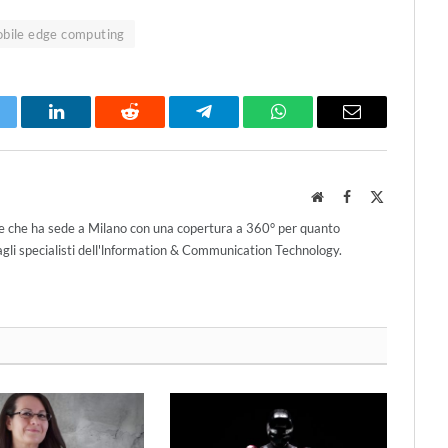
bile edge computing
itter
LinkedIn
Reddit
Telegram
WhatsApp
Email
Website
Facebook
X
(Twitter)
ce che ha sede a Milano con una copertura a 360° per quanto
agli specialisti dell'lnformation & Communication Technology.