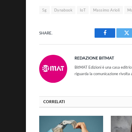
5g
Dynabook
IoT
Massimo Arioli
Mo
SHARE.
Facebook
Tw
REDAZIONE BITMAT
BitMAT Edizioni è una casa editri
riguarda la comunicazione rivolta 
CORRELATI