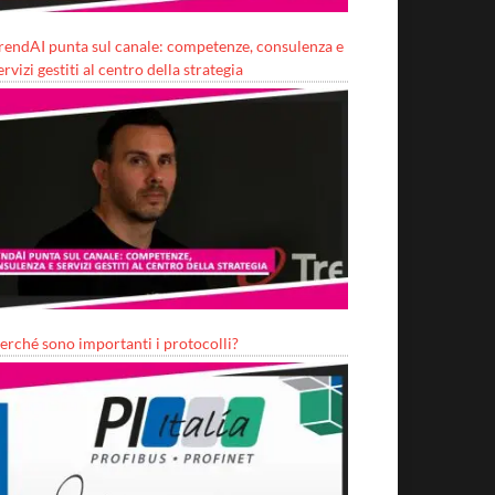
rendAI punta sul canale: competenze, consulenza e
ervizi gestiti al centro della strategia
erché sono importanti i protocolli?