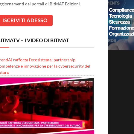
ggiornamenti dai portali di BitMAT Edizioni.
ITMATV – I VIDEO DI BITMAT
rendAI rafforza l’ecosistema: partnership,
ompetenze e innovazione per la cybersecurity del
uturo