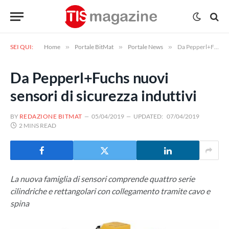
SEI QUI:
Home
»
Portale BitMat
»
Portale News
»
Da Pepperl+Fuchs nuovi sensori di sicurezza induttivi
Da Pepperl+Fuchs nuovi
sensori di sicurezza induttivi
BY
REDAZIONE BITMAT
05/04/2019
UPDATED:
07/04/2019
2 MINS READ
La nuova famiglia di sensori comprende quattro serie
cilindriche e rettangolari con collegamento tramite cavo e
spina