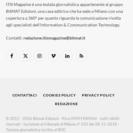
ITIS Magazine è una testata giornalistica appartenente al gruppo
BitMAT Edizioni, una casa editrice che ha sede a Milano con una
copertura a 360° per quanto riguarda la comunicazione rivolta
agli specialisti dell'lnformation & Communication Technology.
Contatti:
redazione.itismagazine@bitmat.it
Facebook
X
Instagram
Vimeo
LinkedIn
RSS
(Twitter)
CONTATTACI
COOKIES POLICY
PRIVACY POLICY
REDAZIONE
© 2012 - 2026 Bitmat Edizioni - P.Iva 09091900960 - tutti i diritti
riservati - Iscrizione al tribunale di Milano n° 292 del 28-11-2018 -
Testata giornalistica iscritta al ROC