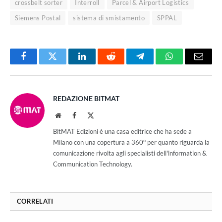
crossbelt sorter
Interroll
Parcel & Airport Logistics
Siemens Postal
sistema di smistamento
SPPAL
Facebook
Twitter
LinkedIn
Reddit
Telegram
WhatsApp
Email
REDAZIONE BITMAT
Website
Facebook
X
(Twitter)
BitMAT Edizioni è una casa editrice che ha sede a
Milano con una copertura a 360° per quanto riguarda la
comunicazione rivolta agli specialisti dell'lnformation &
Communication Technology.
CORRELATI