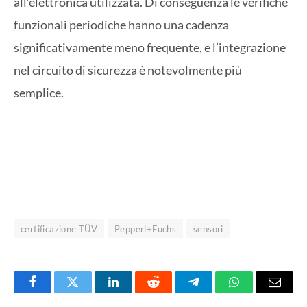
all’elettronica utilizzata. Di conseguenza le verifiche
funzionali periodiche hanno una cadenza
significativamente meno frequente, e l’integrazione
nel circuito di sicurezza è notevolmente più
semplice.
certificazione TÜV
Pepperl+Fuchs
sensori
Facebook
Twitter
LinkedIn
Reddit
Telegram
WhatsApp
Email