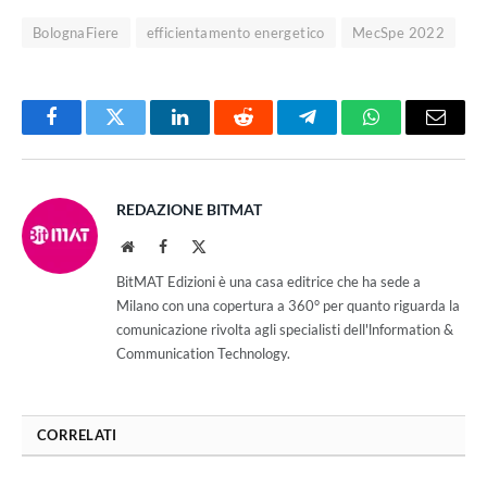
BolognaFiere
efficientamento energetico
MecSpe 2022
Facebook
Twitter
LinkedIn
Reddit
Telegram
WhatsApp
Email
REDAZIONE BITMAT
Website
Facebook
X
(Twitter)
BitMAT Edizioni è una casa editrice che ha sede a
Milano con una copertura a 360° per quanto riguarda la
comunicazione rivolta agli specialisti dell'lnformation &
Communication Technology.
CORRELATI