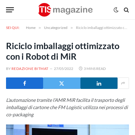
SEI QUI:
Home
»
Uncategorized
»
Riciclo imballaggi ottimizzato con i Robot di MiR
Riciclo imballaggi ottimizzato
con i Robot di MiR
BY
REDAZIONE BITMAT
27/05/2022
3 MINS READ
L’automazione tramite l’AMR MiR facilita il trasporto degli
imballaggi di cartone che FM Logistic utilizza nei processi di
co-packaging