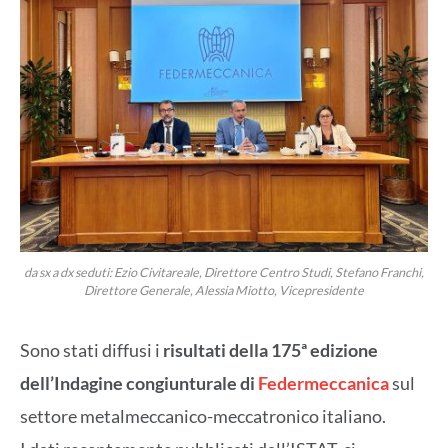
da sx a dx seduti: Ezio Civitareale, Direttore Centro Studi, Stefano Franchi,
Direttore Generale, Alessia Miotto, Vicepresidente
Sono stati diffusi i
risultati della 175ª edizione
dell’Indagine congiunturale di
Federmeccanica
sul
settore metalmeccanico-meccatronico italiano.