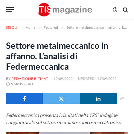
SEI QUI:
Home
»
Featured
»
Settore metalmeccanico in affanno. L’analisi di Federmeccanica
Settore metalmeccanico in
affanno. L’analisi di
Federmeccanica
BY
REDAZIONE BITMAT
15/09/2025
UPDATED:
17/09/2025
9 MINS READ
Federmeccanica presenta i risultati della 175° indagine
congiunturale sul settore metalmeccanico-meccatronico