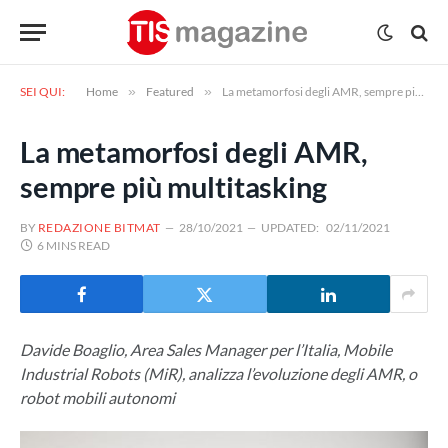
SEI QUI:
Home
»
Featured
»
La metamorfosi degli AMR, sempre più multitasking
La metamorfosi degli AMR,
sempre più multitasking
BY
REDAZIONE BITMAT
28/10/2021
UPDATED:
02/11/2021
6 MINS READ
Davide Boaglio, Area Sales Manager per l’Italia, Mobile
Industrial Robots (MiR), analizza l’evoluzione degli AMR, o
robot mobili autonomi