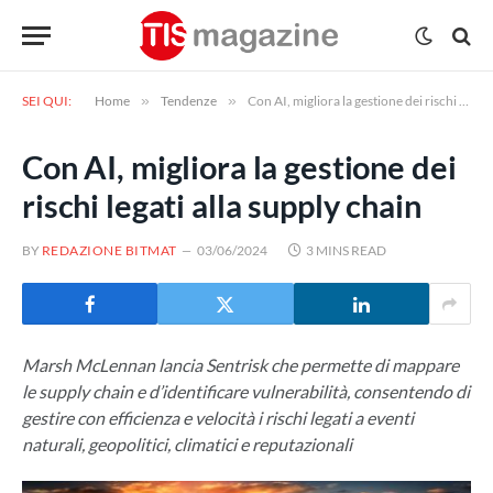
SEI QUI:
Home
»
Tendenze
»
Con AI, migliora la gestione dei rischi legati alla supply chain
Con AI, migliora la gestione dei
rischi legati alla supply chain
BY
REDAZIONE BITMAT
03/06/2024
3 MINS READ
Marsh McLennan lancia Sentrisk che permette di mappare
le supply chain e d’identificare vulnerabilità, consentendo di
gestire con efficienza e velocità i rischi legati a eventi
naturali, geopolitici, climatici e reputazionali