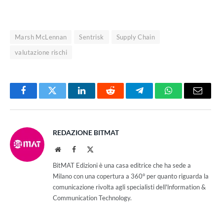
Marsh McLennan
Sentrisk
Supply Chain
valutazione rischi
Facebook
Twitter
LinkedIn
Reddit
Telegram
WhatsApp
Email
REDAZIONE BITMAT
Website
Facebook
X
(Twitter)
BitMAT Edizioni è una casa editrice che ha sede a
Milano con una copertura a 360° per quanto riguarda la
comunicazione rivolta agli specialisti dell'lnformation &
Communication Technology.