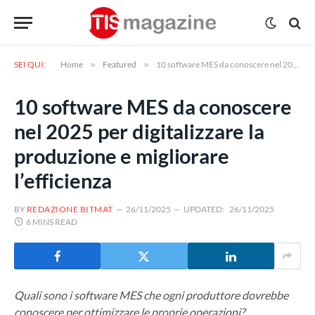
SEI QUI:
Home
»
Featured
»
10 software MES da conoscere nel 2025 per digitalizzare la produzione e migliorare l’efficienza
10 software MES da conoscere
nel 2025 per digitalizzare la
produzione e migliorare
l’efficienza
BY
REDAZIONE BITMAT
26/11/2025
UPDATED:
26/11/2025
6 MINS READ
Quali sono i software MES che ogni produttore dovrebbe
conoscere per ottimizzare le proprie operazioni?