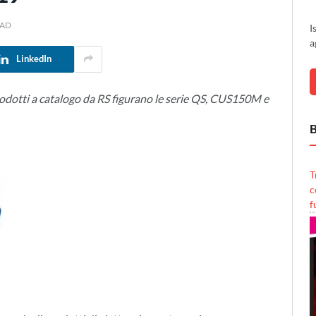
EAD
I
a
LinkedIn
dotti a catalogo da RS figurano le serie QS, CUS150M e
B
T
c
f