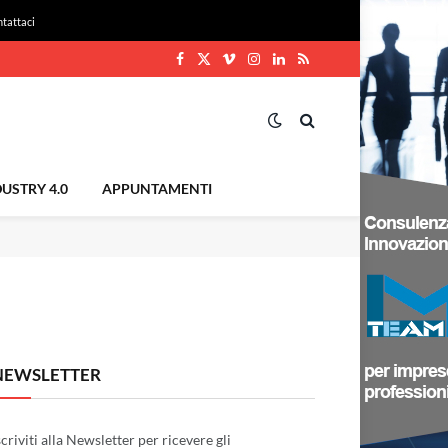
tattaci
Facebook
X
Vimeo
Instagram
LinkedIn
RSS
(Twitter)
USTRY 4.0
APPUNTAMENTI
NEWSLETTER
scriviti alla Newsletter per ricevere gli