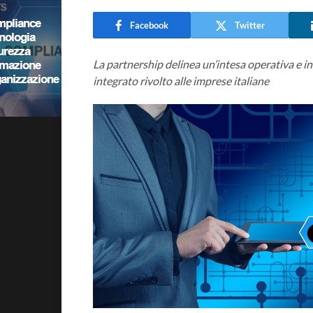
Facebook
Twitter
La partnership delinea un’intesa operativa e in
integrato rivolto alle imprese italiane