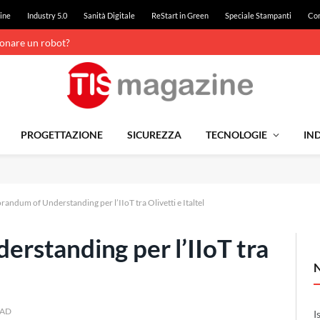
ine
Industry 5.0
Sanità Digitale
ReStart in Green
Speciale Stampanti
Con
ionare un robot?
PROGETTAZIONE
SICUREZZA
TECNOLOGIE
IND
ndum of Understanding per l’IIoT tra Olivetti e Italtel
standing per l’IIoT tra
EAD
I