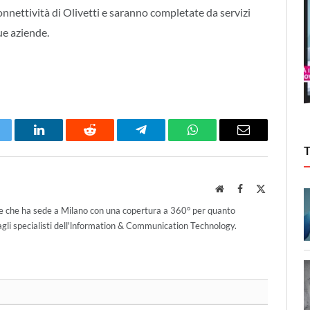
connettività di Olivetti e saranno completate da servizi
ue aziende.
itter
LinkedIn
Reddit
Telegram
WhatsApp
Email
Website
Facebook
X
(Twitter)
ce che ha sede a Milano con una copertura a 360° per quanto
agli specialisti dell'lnformation & Communication Technology.