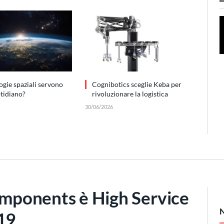
ogie spaziali servono
Cognibotics sceglie Keba per
otidiano?
rivoluzionare la logistica
30/06/2026
ponents è High Service
19