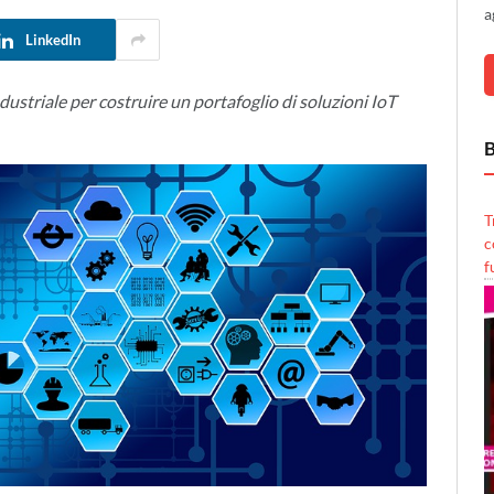
a
LinkedIn
dustriale per costruire un portafoglio di soluzioni IoT
B
T
c
f