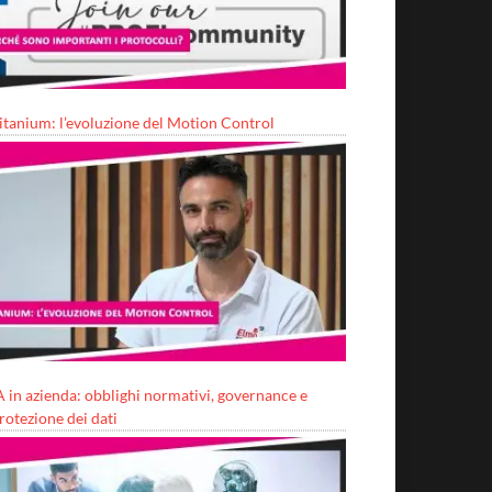
itanium: l’evoluzione del Motion Control
A in azienda: obblighi normativi, governance e
rotezione dei dati