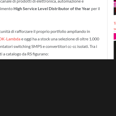
icanale di prodotti di elettronica, automazione e
scimento
High Service Level Distributor of the Year
per il
T
s
tunità di rafforzare il proprio portfolio ampliando in
 TDK-Lambda
e oggi ha a stock una selezione di oltre 1.000
tatori switching SMPS e convertitori cc-cc isolati. Tra i
 a catalogo da RS figurano:
i per rispettare gli standard di sicurezza industriali ed in
in grado di operare a temperature che possono
P
 raffreddamento forzato.
 con potenza di 1500 W, ideali per utilizzo con
he richiedono un basso livello di rumore per il confort di