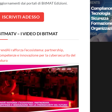
ggiornamenti dai portali di BitMAT Edizioni.
ITMATV – I VIDEO DI BITMAT
rendAI rafforza l’ecosistema: partnership,
ompetenze e innovazione per la cybersecurity del
uturo