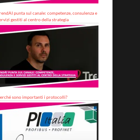
rendAI punta sul canale: competenze, consulenza e
ervizi gestiti al centro della strategia
erché sono importanti i protocolli?