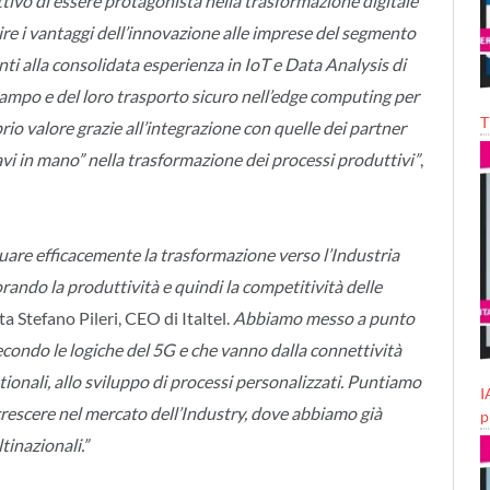
ettivo di essere protagonista nella trasformazione digitale
rire i vantaggi dell’innovazione alle imprese del segmento
ti alla consolidata esperienza in IoT e Data Analysis di
l campo e del loro trasporto sicuro nell’edge computing per
T
rio valore grazie all’integrazione con quelle dei partner
iavi in mano” nella trasformazione dei processi produttivi”
,
tuare efficacemente la trasformazione verso l’Industria
rando la produttività e quindi la competitività delle
 Stefano Pileri, CEO di Italtel.
Abbiamo messo a punto
condo le logiche del 5G e che vanno dalla connettività
stionali, allo sviluppo di processi personalizzati. Puntiamo
I
 crescere nel mercato dell’Industry, dove abbiamo già
p
tinazionali.”