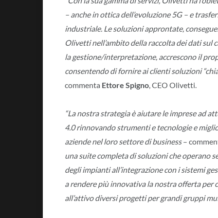
“Con la sua gamma di servizi, Olivetti ha l’obi
– anche in ottica dell’evoluzione 5G – e trasfe
industriale. Le soluzioni approntate, conseguen
Olivetti nell’ambito della raccolta dei dati su
la gestione/interpretazione, accrescono il prop
consentendo di fornire ai clienti soluzioni “ch
commenta
Ettore Spigno
, CEO Olivetti.
“La nostra strategia è aiutare le imprese ad at
4.0 rinnovando strumenti e tecnologie e miglio
aziende nel loro settore di business
– commenta
una suite completa di soluzioni che operano se
degli impianti all’integrazione con i sistemi ge
a rendere più innovativa la nostra offerta per
all’attivo diversi progetti per grandi gruppi mul