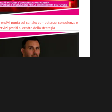
rendAI punta sul canale: competenze, consulenza e
ervizi gestiti al centro della strategia
erché sono importanti i protocolli?