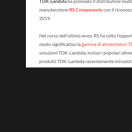
TDK-Lambda
ha premiato Il distributore mult
manutenzione
RS Components
con il ricono
2019.
Nel corso dell’ultimo anno, RS ha colto l’oppor
modo significativo la
gamma di alimentatori
soluzioni TDK-Lambda, inclusi i popolari alimen
prodotti TDK-Lambda recentemente introdotti
La serie QS
, alimentatori ca-cc certificat
ambito medicale.
La serie CUS150M
, alimentatori ca-cc 
raggiungere gli 80 °C senza necessità di
La serie CUS1500M
, alimentatori ca-cc
apparecchiature medicali e scientifiche c