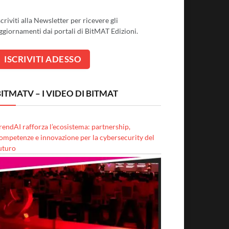
scriviti alla Newsletter per ricevere gli
ggiornamenti dai portali di BitMAT Edizioni.
ITMATV – I VIDEO DI BITMAT
rendAI rafforza l’ecosistema: partnership,
ompetenze e innovazione per la cybersecurity del
uturo