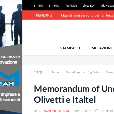
BitMAT
BitMATv
Top Trade
Linea EDP
Itis Magaz
TRENDING
Quanti mesi servono per far funz
STAMPA 3D
SIMULAZIONE
SEI QUI:
Home
»
Tecnologie
»
Big Data
»
Memora
Memorandum of Under
Olivetti e Italtel
BY
REDAZIONE BITMAT
15/10/2019
2 MINS R