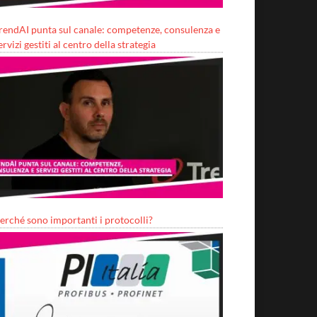
rendAI punta sul canale: competenze, consulenza e
ervizi gestiti al centro della strategia
erché sono importanti i protocolli?