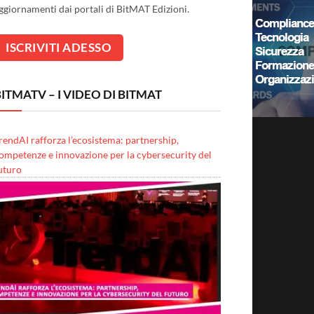
ggiornamenti dai portali di BitMAT Edizioni.
ITMATV – I VIDEO DI BITMAT
rendAI rafforza l’ecosistema: partnership,
ompetenze e innovazione per la cybersecurity del
uturo