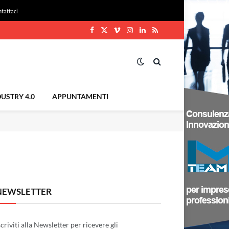
tattaci
Facebook
X
Vimeo
Instagram
LinkedIn
RSS
(Twitter)
USTRY 4.0
APPUNTAMENTI
NEWSLETTER
scriviti alla Newsletter per ricevere gli