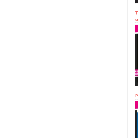
T
s
P