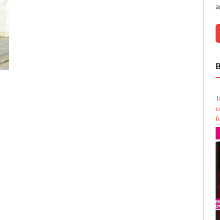
a
B
T
c
f