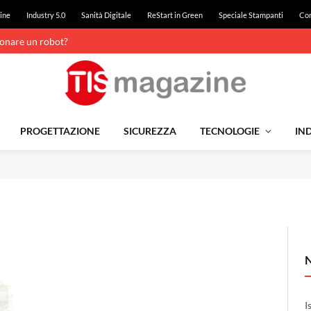
ine
Industry 5.0
Sanità Digitale
ReStart in Green
Speciale Stampanti
Con
ionare un robot?
PROGETTAZIONE
SICUREZZA
TECNOLOGIE
IND
I