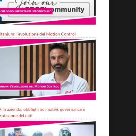
itanium: l’evoluzione del Motion Control
A in azienda: obblighi normativi, governance e
rotezione dei dati