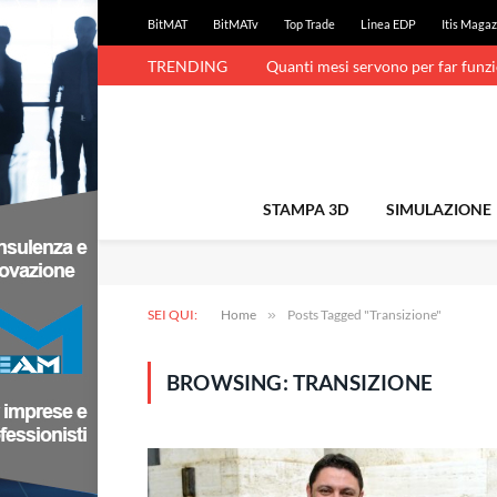
BitMAT
BitMATv
Top Trade
Linea EDP
Itis Magaz
TRENDING
Quanti mesi servono per far funz
STAMPA 3D
SIMULAZIONE
SEI QUI:
Home
»
Posts Tagged "Transizione"
BROWSING:
TRANSIZIONE