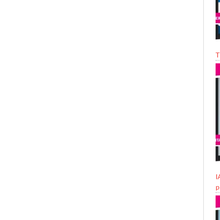
T
I
p