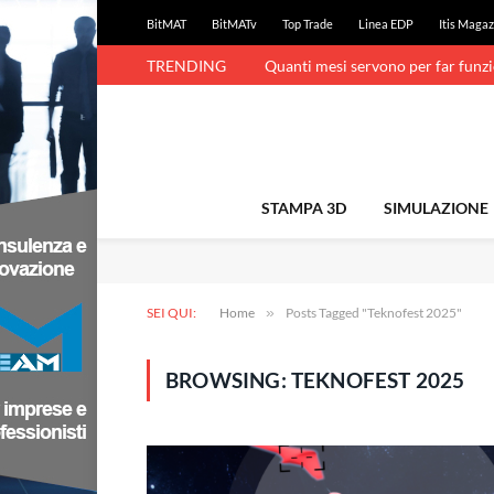
BitMAT
BitMATv
Top Trade
Linea EDP
Itis Magaz
TRENDING
Quanti mesi servono per far funz
STAMPA 3D
SIMULAZIONE
SEI QUI:
Home
»
Posts Tagged "Teknofest 2025"
BROWSING:
TEKNOFEST 2025