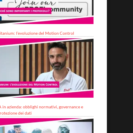
itanium: l’evoluzione del Motion Control
A in azienda: obblighi normativi, governance e
rotezione dei dati