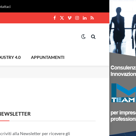
tattaci
Facebook
X
Vimeo
Instagram
LinkedIn
RSS
(Twitter)
USTRY 4.0
APPUNTAMENTI
NEWSLETTER
scriviti alla Newsletter per ricevere gli