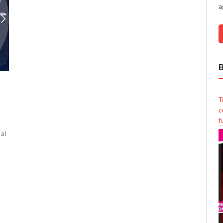
a
B
T
c
f
al