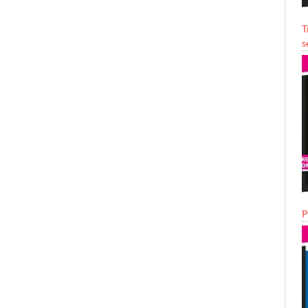
T
s
P