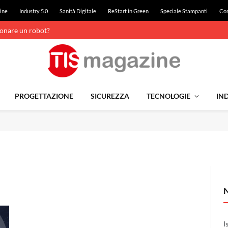
ine
Industry 5.0
Sanità Digitale
ReStart in Green
Speciale Stampanti
Con
ionare un robot?
PROGETTAZIONE
SICUREZZA
TECNOLOGIE
IND
I