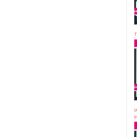
T
I
p