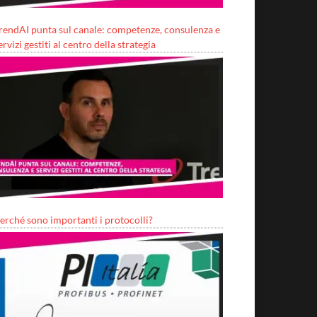
rendAI punta sul canale: competenze, consulenza e
ervizi gestiti al centro della strategia
erché sono importanti i protocolli?