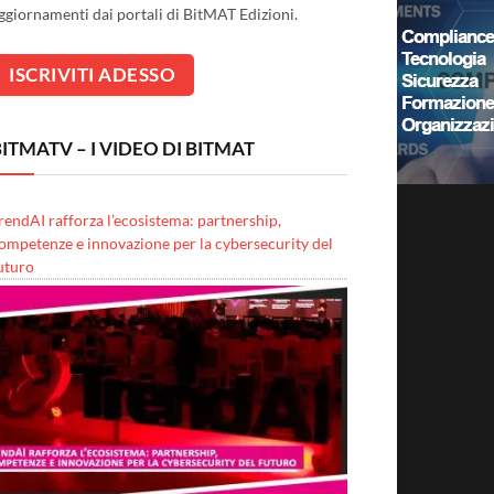
ggiornamenti dai portali di BitMAT Edizioni.
ITMATV – I VIDEO DI BITMAT
rendAI rafforza l’ecosistema: partnership,
ompetenze e innovazione per la cybersecurity del
uturo