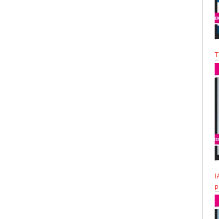
T
I
p