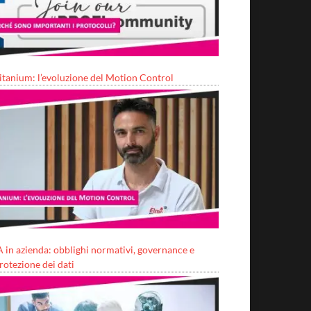
itanium: l’evoluzione del Motion Control
A in azienda: obblighi normativi, governance e
rotezione dei dati