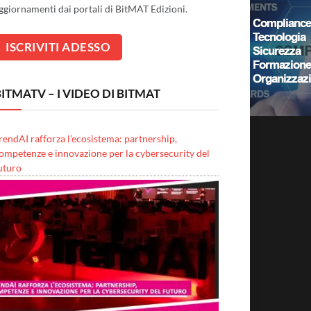
ggiornamenti dai portali di BitMAT Edizioni.
ITMATV – I VIDEO DI BITMAT
rendAI rafforza l’ecosistema: partnership,
ompetenze e innovazione per la cybersecurity del
uturo