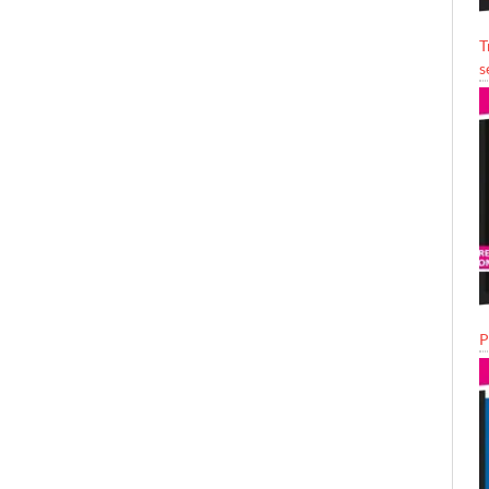
T
s
P