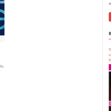
a
B
T
c
f
lia,
r