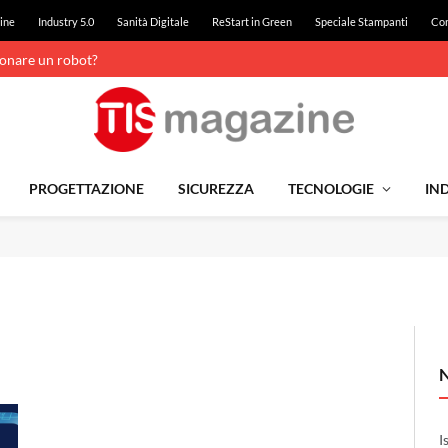
ine
Industry 5.0
Sanità Digitale
ReStart in Green
Speciale Stampanti
Con
ionare un robot?
PROGETTAZIONE
SICUREZZA
TECNOLOGIE
IND
I