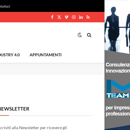
tattaci
Facebook
X
Vimeo
Instagram
LinkedIn
RSS
(Twitter)
USTRY 4.0
APPUNTAMENTI
NEWSLETTER
scriviti alla Newsletter per ricevere gli