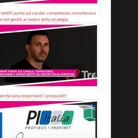
rendAI punta sul canale: competenze, consulenza e
ervizi gestiti al centro della strategia
erché sono importanti i protocolli?