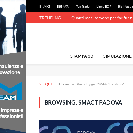
BitMAT
BitMATv
Top Trade
Linea EDP
Itis Magaz
TRENDING
Quanti mesi servono per far funz
STAMPA 3D
SIMULAZIONE
SEI QUI:
Home
»
Posts Tagged "SMACT Padova"
BROWSING:
SMACT PADOVA