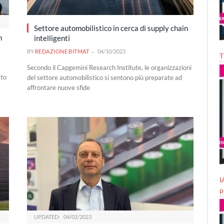
Settore automobilistico in cerca di supply chain
n
intelligenti
BY
REDAZIONE BITMAT
04/10/2023
T
Secondo il Capgemini Research Institute, le organizzazioni
ato
del settore automobilistico si sentono più preparate ad
affrontare nuove sfide
I
p
UPDATED:
04/02/2023