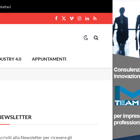
tattaci
Facebook
X
Vimeo
Instagram
LinkedIn
RSS
(Twitter)
USTRY 4.0
APPUNTAMENTI
NEWSLETTER
scriviti alla Newsletter per ricevere gli