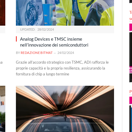
T
s
UPDATED:
28/02/2024
Analog Devices e TMSC insieme
nell’innovazione dei semiconduttori
BY
REDAZIONE BITMAT
24/02/2024
ma
Grazie all’accordo strategico con TSMC, ADI rafforza le
proprie capacità e la propria resilienza, assicurando la
fornitura di chip a lungo termine
P