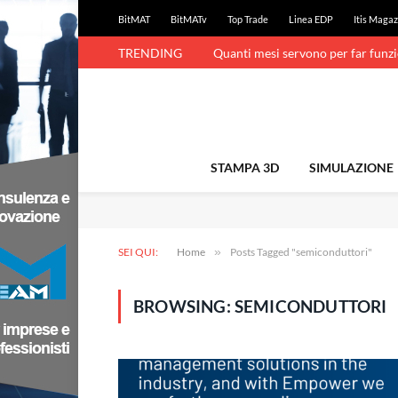
BitMAT
BitMATv
Top Trade
Linea EDP
Itis Magaz
TRENDING
Quanti mesi servono per far funz
STAMPA 3D
SIMULAZIONE
SEI QUI:
Home
»
Posts Tagged "semiconduttori"
BROWSING:
SEMICONDUTTORI