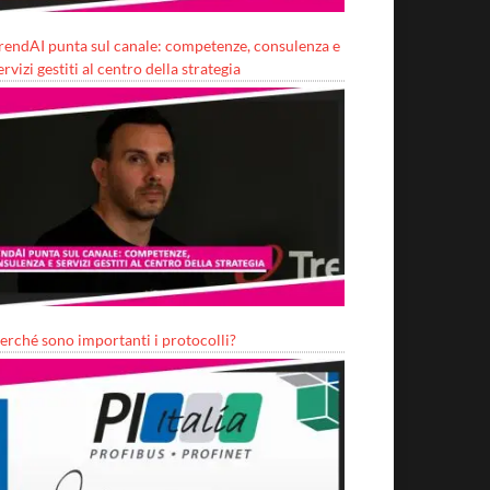
rendAI punta sul canale: competenze, consulenza e
ervizi gestiti al centro della strategia
erché sono importanti i protocolli?