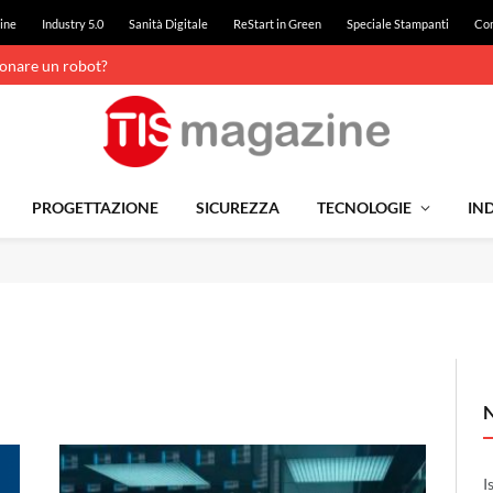
ine
Industry 5.0
Sanità Digitale
ReStart in Green
Speciale Stampanti
Con
ionare un robot?
PROGETTAZIONE
SICUREZZA
TECNOLOGIE
IND
I