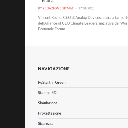
di ADI
BY
REDAZIONE BITMAT
27/01/2023
Vincent Roche, CEO di Analog Devices, entra a far part
dell’Alliance of CEO Climate Leaders, iniziativa del Wor
Economic Forum
NAVIGAZIONE
ReStart in Green
Stampa 3D
Simulazione
Progettazione
Sicurezza