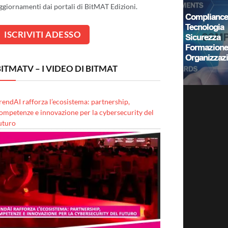
ggiornamenti dai portali di BitMAT Edizioni.
ITMATV – I VIDEO DI BITMAT
rendAI rafforza l’ecosistema: partnership,
ompetenze e innovazione per la cybersecurity del
uturo