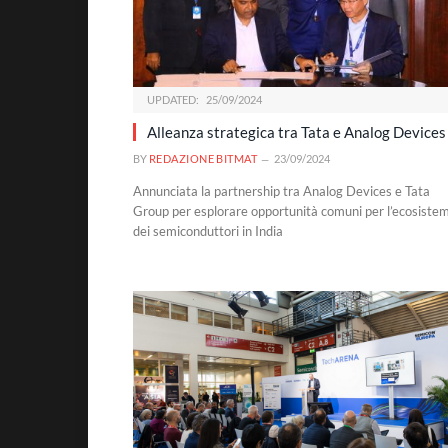
UPDATED:
25/09/2024
Alleanza strategica tra Tata e Analog Devices
BY
REDAZIONE BITMAT
23/09/2024
Annunciata la partnership tra Analog Devices e Tata
Group per esplorare opportunità comuni per l’ecosiste
dei semiconduttori in India