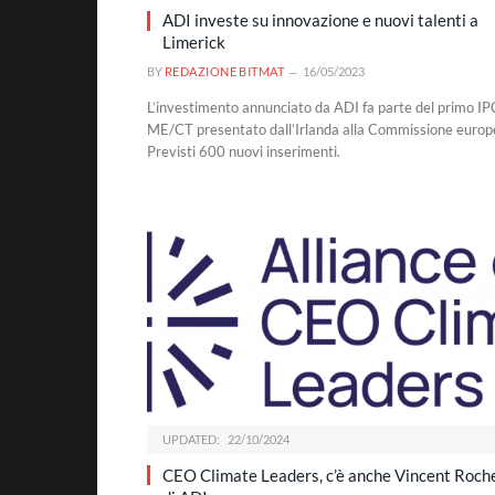
ADI investe su innovazione e nuovi talenti a
Limerick
BY
REDAZIONE BITMAT
16/05/2023
L’investimento annunciato da ADI fa parte del primo IP
ME/CT presentato dall’Irlanda alla Commissione europ
Previsti 600 nuovi inserimenti.
UPDATED:
22/10/2024
CEO Climate Leaders, c’è anche Vincent Roch