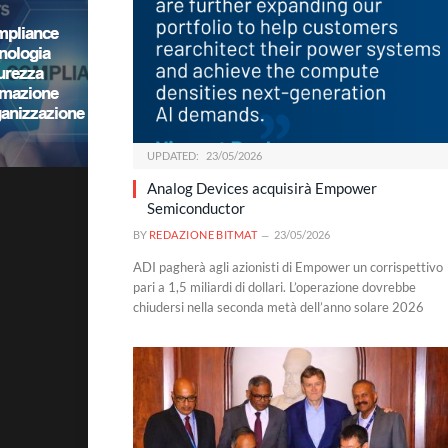
UPDATED:
23/05/2026
Analog Devices acquisirà Empower
Semiconductor
BY
REDAZIONE BITMAT
23/05/2026
ADI pagherà agli azionisti di Empower un corrispettivo
pari a 1,5 miliardi di dollari. L’operazione dovrebbe
chiudersi nella seconda metà dell’anno solare 2026