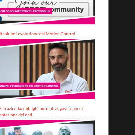
itanium: l’evoluzione del Motion Control
A in azienda: obblighi normativi, governance e
rotezione dei dati