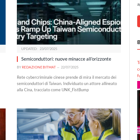
a
B
UPDATED:
23/07/2025
Semiconduttori: nuove minacce all’orizzonte
T
BY
REDAZIONE BITMAT
22/07/2025
c
f
Rete cybercriminale cinese prende di mira il mercato dei
semiconduttori di Taiwan. Individuato un attore allineato
alla Cina, tracciato come UNK_FistBump