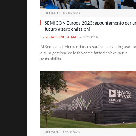
UPDATED:
18/10/2023
SEMICON Europa 2023: appuntamento per u
futuro a zero emissioni
BY
REDAZIONE BITMAT
12/10/2023
Al Semicon di Monaco il focus sarà su packaging avanz
e sulla gestione delle fab come fattori chiave per la
sostenibilità
UPDATED:
16/05/2023