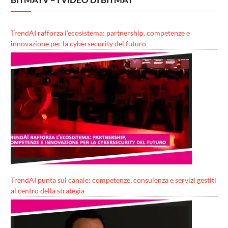
TrendAI rafforza l’ecosistema: partnership, competenze e
innovazione per la cybersecurity del futuro
TrendAI punta sul canale: competenze, consulenza e servizi gestiti
al centro della strategia