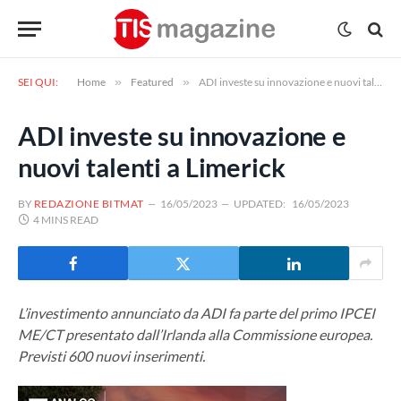
SEI QUI:
Home
»
Featured
»
ADI investe su innovazione e nuovi talenti a Limerick
ADI investe su innovazione e
nuovi talenti a Limerick
BY
REDAZIONE BITMAT
16/05/2023
UPDATED:
16/05/2023
4 MINS READ
L’investimento annunciato da ADI fa parte del primo IPCEI
ME/CT presentato dall’Irlanda alla Commissione europea.
Previsti 600 nuovi inserimenti.