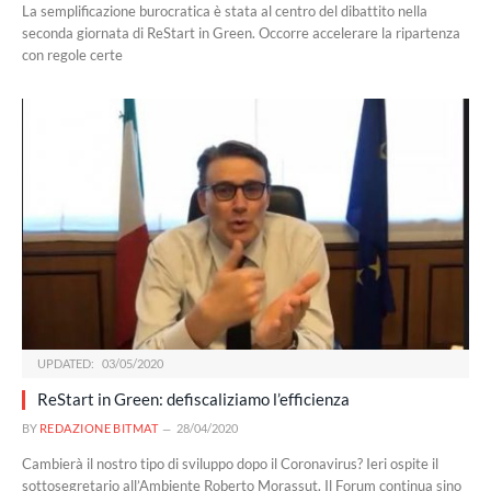
La semplificazione burocratica è stata al centro del dibattito nella
seconda giornata di ReStart in Green. Occorre accelerare la ripartenza
con regole certe
UPDATED:
03/05/2020
ReStart in Green: defiscaliziamo l’efficienza
BY
REDAZIONE BITMAT
28/04/2020
Cambierà il nostro tipo di sviluppo dopo il Coronavirus? Ieri ospite il
sottosegretario all’Ambiente Roberto Morassut. Il Forum continua sino