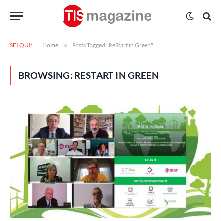
SEI QUI:
Home
»
Posts Tagged "ReStart in Green"
BROWSING:
RESTART IN GREEN