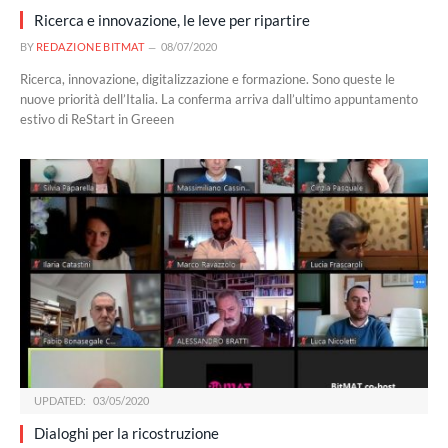
Ricerca e innovazione, le leve per ripartire
BY
REDAZIONE BITMAT
08/07/2020
Ricerca, innovazione, digitalizzazione e formazione. Sono queste le
nuove priorità dell’Italia. La conferma arriva dall’ultimo appuntamento
estivo di ReStart in Greeen
UPDATED:
03/05/2020
Dialoghi per la ricostruzione