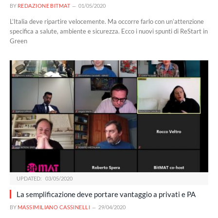
BY
REDAZIONE BITMAT
01/05/2020
L’Italia deve ripartire velocemente. Ma occorre farlo con un’attenzione
specifica a salute, ambiente e sicurezza. Ecco i nuovi spunti di ReStart in
Green
UPDATED:
03/05/2020
La semplificazione deve portare vantaggio a privati e PA
BY
MASSIMILIANO CASSINELLI
29/04/2020