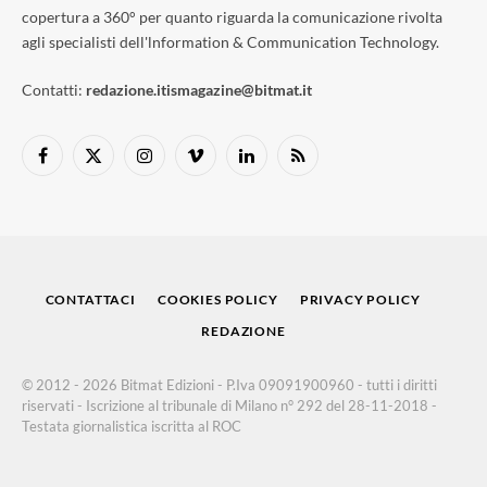
copertura a 360° per quanto riguarda la comunicazione rivolta
agli specialisti dell'lnformation & Communication Technology.
Contatti:
redazione.itismagazine@bitmat.it
Facebook
X
Instagram
Vimeo
LinkedIn
RSS
(Twitter)
CONTATTACI
COOKIES POLICY
PRIVACY POLICY
REDAZIONE
© 2012 - 2026 Bitmat Edizioni - P.Iva 09091900960 - tutti i diritti
riservati - Iscrizione al tribunale di Milano n° 292 del 28-11-2018 -
Testata giornalistica iscritta al ROC