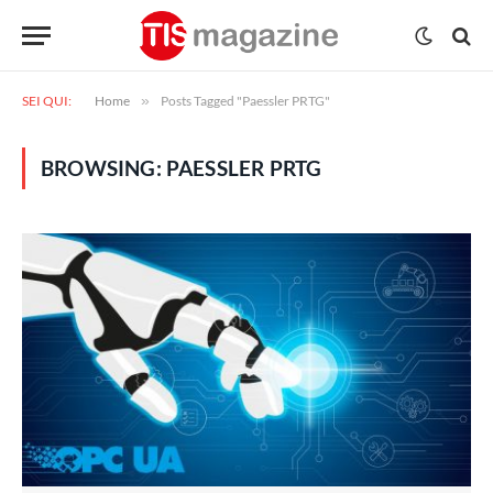
SEI QUI:
Home
»
Posts Tagged "Paessler PRTG"
BROWSING:
PAESSLER PRTG