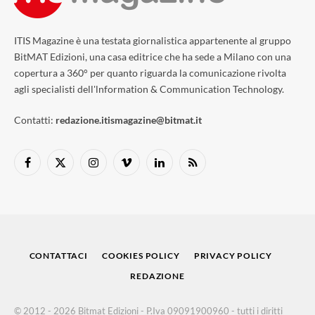
ITIS Magazine è una testata giornalistica appartenente al gruppo
BitMAT Edizioni, una casa editrice che ha sede a Milano con una
copertura a 360° per quanto riguarda la comunicazione rivolta
agli specialisti dell'lnformation & Communication Technology.
Contatti:
redazione.itismagazine@bitmat.it
Facebook
X
Instagram
Vimeo
LinkedIn
RSS
(Twitter)
CONTATTACI
COOKIES POLICY
PRIVACY POLICY
REDAZIONE
© 2012 - 2026 Bitmat Edizioni - P.Iva 09091900960 - tutti i diritti