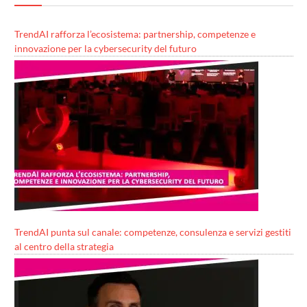
TrendAI rafforza l’ecosistema: partnership, competenze e
innovazione per la cybersecurity del futuro
TrendAI punta sul canale: competenze, consulenza e servizi gestiti
al centro della strategia